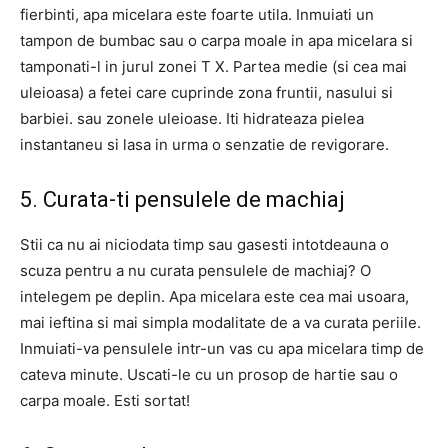
fierbinti, apa micelara este foarte utila. Inmuiati un
tampon de bumbac sau o carpa moale in apa micelara si
tamponati-l in jurul zonei T X. Partea medie (si cea mai
uleioasa) a fetei care cuprinde zona fruntii, nasului si
barbiei. sau zonele uleioase. Iti hidrateaza pielea
instantaneu si lasa in urma o senzatie de revigorare.
5. Curata-ti pensulele de machiaj
Stii ca nu ai niciodata timp sau gasesti intotdeauna o
scuza pentru a nu curata pensulele de machiaj? O
intelegem pe deplin. Apa micelara este cea mai usoara,
mai ieftina si mai simpla modalitate de a va curata periile.
Inmuiati-va pensulele intr-un vas cu apa micelara timp de
cateva minute. Uscati-le cu un prosop de hartie sau o
carpa moale. Esti sortat!