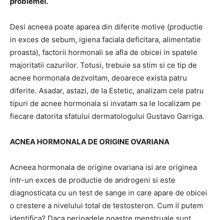
problemei.
Desi acneea poate aparea din diferite motive (productie
in exces de sebum, igiena faciala deficitara, alimentatie
proasta), factorii hormonali se afla de obicei in spatele
majoritatii cazurilor. Totusi, trebuie sa stim si ce tip de
acnee hormonala dezvoltam, deoarece exista patru
diferite. Asadar, astazi, de la Estetic, analizam cele patru
tipuri de acnee hormonala si invatam sa le localizam pe
fiecare datorita sfatului dermatologului Gustavo Garriga.
ACNEA HORMONALA DE ORIGINE OVARIANA
Acneea hormonala de origine ovariana isi are originea
intr-un exces de productie de androgeni si este
diagnosticata cu un test de sange in care apare de obicei
o crestere a nivelului total de testosteron. Cum il putem
identifica? Daca perioadele noastre menstruale sunt