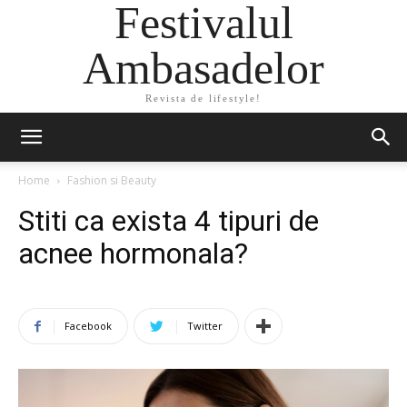
Festivalul
Ambasadelor
Revista de lifestyle!
Home
Fashion si Beauty
Stiti ca exista 4 tipuri de
acnee hormonala?
Facebook
Twitter