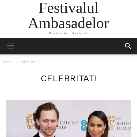
Festivalul
Ambasadelor
Revista de lifestyle!
Home
Celebritati
CELEBRITATI