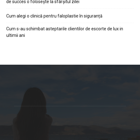
de succes o folosește la sfârșitul zilei
Cum alegi o clinică pentru faloplastie în siguranță
Cum s-au schimbat asteptarile clientilor de escorte de lux in
ultimii ani