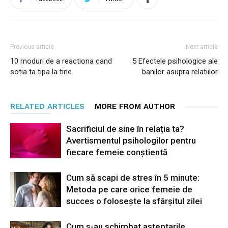
Previous article
Next article
10 moduri de a reactiona cand
5 Efectele psihologice ale
sotia ta tipa la tine
banilor asupra relatiilor
RELATED ARTICLES
MORE FROM AUTHOR
Sacrificiul de sine în relația ta?
Avertismentul psihologilor pentru
fiecare femeie conștientă
Cum să scapi de stres în 5 minute:
Metoda pe care orice femeie de
succes o folosește la sfârșitul zilei
Cum s-au schimbat asteptarile