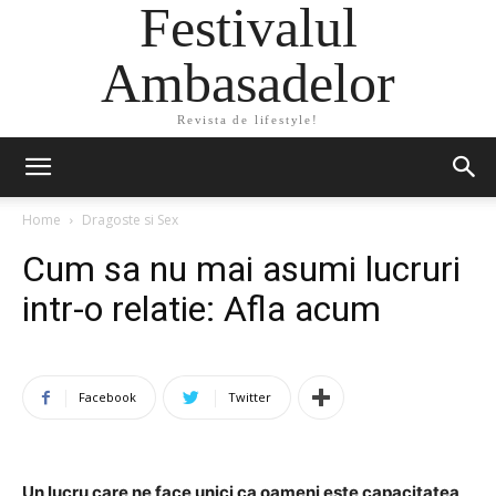
Festivalul
Ambasadelor
Revista de lifestyle!
Home
Dragoste si Sex
Cum sa nu mai asumi lucruri
intr-o relatie: Afla acum
Facebook
Twitter
Un lucru care ne face unici ca oameni este capacitatea