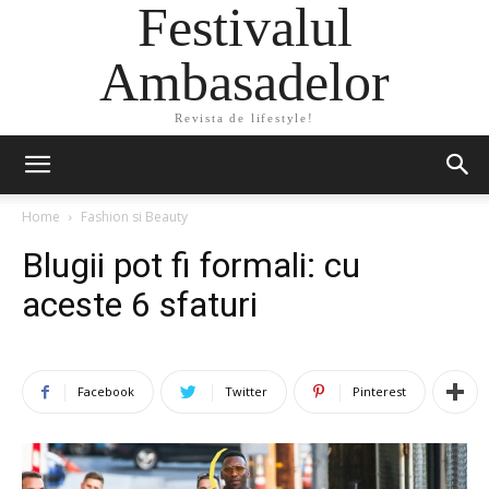
Festivalul
Ambasadelor
Revista de lifestyle!
Home
Fashion si Beauty
Blugii pot fi formali: cu
aceste 6 sfaturi
Facebook
Twitter
Pinterest