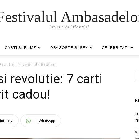
Festivalul Ambasadelo
Revista de lifestyle!
CARTI SI FILME
DRAGOSTE SI SEX
CELEBRITATI
 7 carti feministe de oferit cadou!
i revolutie: 7 carti
it cadou!
R
Tr
in
interest
WhatsApp
Sa