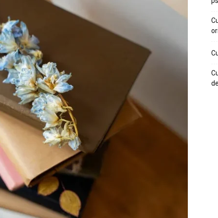
ps
Cu
or
Cu
Cu
de