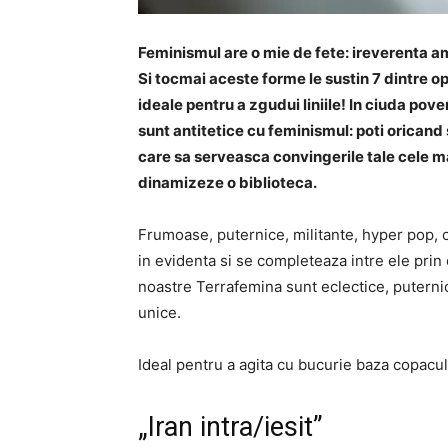
Feminismul are o mie de fete: ireverenta 
Si tocmai aceste forme le sustin 7 dintre o
ideale pentru a zgudui liniile! In ciuda pov
sunt antitetice cu feminismul: poti oricand 
care sa serveasca convingerile tale cele mai
dinamizeze o biblioteca.
Frumoase, puternice, militante, hyper pop, 
in evidenta si se completeaza intre ele prin ca
noastre Terrafemina sunt eclectice, puternice
unice.
Ideal pentru a agita cu bucurie baza copacul
„Iran intra/iesit”