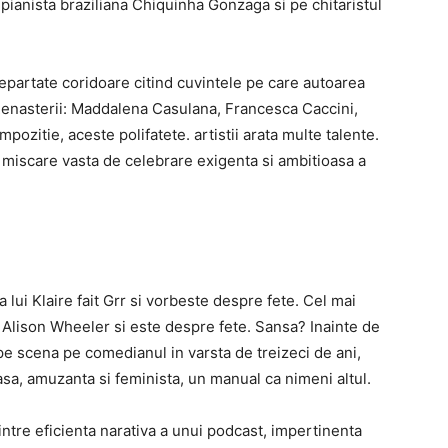
pianista braziliana Chiquinha Gonzaga si pe chitaristul
partate coridoare citind cuvintele pe care autoarea
Renasterii: Maddalena Casulana, Francesca Caccini,
pozitie, aceste polifatete. artistii arata multe talente.
-o miscare vasta de celebrare exigenta si ambitioasa a
ui Klaire fait Grr si vorbeste despre fete. Cel mai
 Alison Wheeler si este despre fete. Sansa? Inainte de
e scena pe comedianul in varsta de treizeci de ani,
asa, amuzanta si feminista, un manual ca nimeni altul.
dintre eficienta narativa a unui podcast, impertinenta