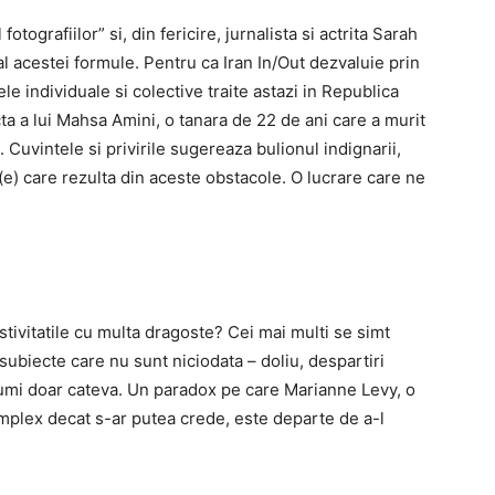
tografiilor” si, din fericire, jurnalista si actrita Sarah
 al acestei formule. Pentru ca Iran In/Out dezvaluie prin
le individuale si colective traite astazi in Republica
a a lui Mahsa Amini, o tanara de 22 de ani care a murit
. Cuvintele si privirile sugereaza bulionul indignarii,
(e) care rezulta din aceste obstacole. O lucrare care ne
tivitatile cu multa dragoste? Cei mai multi se simt
ubiecte care nu sunt niciodata – doliu, despartiri
numi doar cateva. Un paradox pe care Marianne Levy, o
mplex decat s-ar putea crede, este departe de a-l