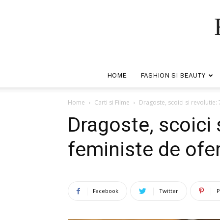
HOME
FASHION SI BEAUTY
Home
Carti si Filme
Dragoste, scoici si revolutie:
Dragoste, scoici s
feministe de ofer
Facebook
Twitter
P