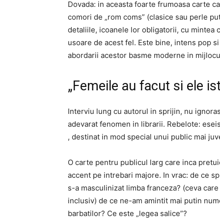
Dovada: in aceasta foarte frumoasa carte ca
comori de „rom coms” (clasice sau perle put
detaliile, icoanele lor obligatorii, cu mintea 
usoare de acest fel. Este bine, intens pop si
abordarii acestor basme moderne in mijlocu
„Femeile au facut si ele is
Interviu lung cu autorul in sprijin, nu ignor
adevarat fenomen in librarii. Rebelote: ese
, destinat in mod special unui public mai juv
O carte pentru publicul larg care inca pretui
accent pe intrebari majore. In vrac: de ce 
s-a masculinizat limba franceza? (ceva care 
inclusiv) de ce ne-am amintit mai putin num
barbatilor? Ce este „legea salice”?