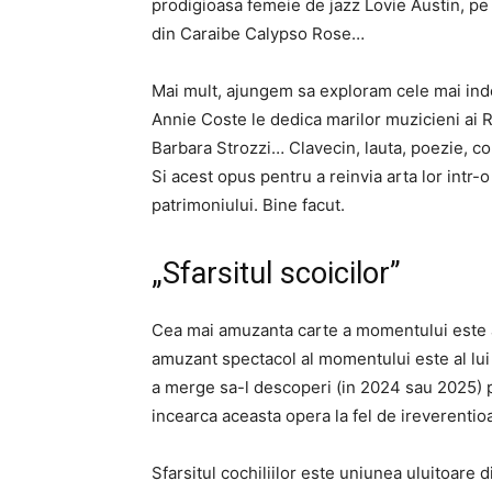
prodigioasa femeie de jazz Lovie Austin, pe 
din Caraibe Calypso Rose…
Mai mult, ajungem sa exploram cele mai inde
Annie Coste le dedica marilor muzicieni ai 
Barbara Strozzi… Clavecin, lauta, poezie, com
Si acest opus pentru a reinvia arta lor intr
patrimoniului. Bine facut.
„Sfarsitul scoicilor”
Cea mai amuzanta carte a momentului este a l
amuzant spectacol al momentului este al lui
a merge sa-l descoperi (in 2024 sau 2025) p
incearca aceasta opera la fel de ireverentio
Sfarsitul cochiliilor este uniunea uluitoare 