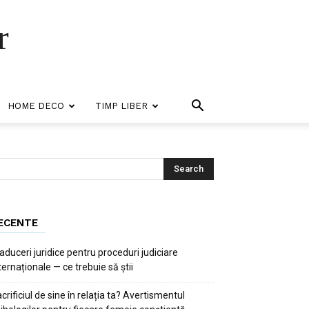
r
HOME DECO
TIMP LIBER
ECENTE
aduceri juridice pentru proceduri judiciare
ternaționale — ce trebuie să știi
crificiul de sine în relația ta? Avertismentul