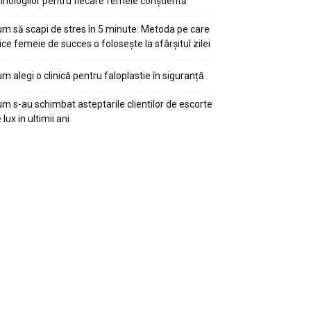
ihologilor pentru fiecare femeie conștientă
m să scapi de stres în 5 minute: Metoda pe care
ice femeie de succes o folosește la sfârșitul zilei
m alegi o clinică pentru faloplastie în siguranță
m s-au schimbat asteptarile clientilor de escorte
 lux in ultimii ani