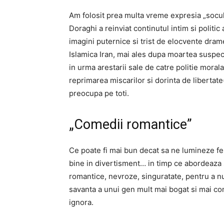
Am folosit prea multa vreme expresia „socul fo
Doraghi a reinviat continutul intim si politic
imagini puternice si trist de elocvente drame
Islamica Iran, mai ales dupa moartea suspect
in urma arestarii sale de catre politie morala
reprimarea miscarilor si dorinta de libertate
preocupa pe toti.
„Comedii romantice”
Ce poate fi mai bun decat sa ne lumineze fes
bine in divertisment… in timp ce abordeaza s
romantice, nevroze, singuratate, pentru a 
savanta a unui gen mult mai bogat si mai co
ignora.