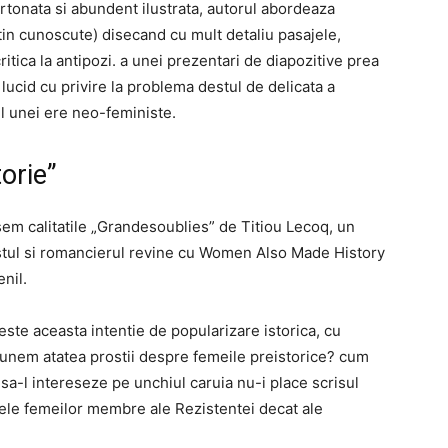
rtonata si abundent ilustrata, autorul abordeaza
in cunoscute) disecand cu mult detaliu pasajele,
critica la antipozi. a unei prezentari de diapozitive prea
 lucid cu privire la problema destul de delicata a
l unei ere neo-feministe.
torie”
asem calitatile „Grandesoublies” de Titiou Lecoq, un
istul si romancierul revine cu Women Also Made History
enil.
este aceasta intentie de popularizare istorica, cu
spunem atatea prostii despre femeile preistorice? cum
sa-l intereseze pe unchiul caruia nu-i place scrisul
ele femeilor membre ale Rezistentei decat ale