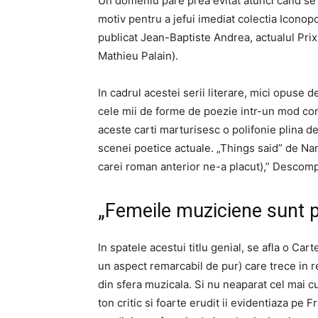
Un domeniu pare prea evitat atunci cand se o
motiv pentru a jefui imediat colectia Iconopo
publicat Jean-Baptiste Andrea, actualul Pr
Mathieu Palain).
In cadrul acestei serii literare, mici opuse 
cele mii de forme de poezie intr-un mod comp
aceste carti marturisesc o polifonie plina 
scenei poetice actuale. „Things said” de Na
carei roman anterior ne-a placut),” Descomp
„Femeile muziciene sunt p
In spatele acestui titlu genial, se afla o Ca
un aspect remarcabil de pur) care trece in r
din sfera muzicala. Si nu neaparat cel mai c
ton critic si foarte erudit ii evidentiaza pe 