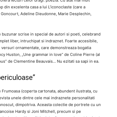
fera lecturi celor dragi: poezia. Cu atat mai mult
p din excelenta casa a lui L’iconoclaste (care a
ix Goncourt, Adeline Dieudonne, Marie Desplechin,
de buzunar scrise in special de autori si poeti, celebrand
let liber, intruchipat si indraznet. Foarte accesibile,
de versuri ornamentate, care demonstreaza bogatia
ncy Huston, „Une grammar in love” de Coline Pierre (al
us” de Clementine Beauvais… Nu ezitati sa sapi in ea.
ericuloase”
rte Frumoasa (coperta cartonata, abundent ilustrata, cu
evista unele dintre cele mai indraznete personalitati
unoscut, dimpotriva. Aceasta colectie de portrete cu un
Francoise Hardy si Joni Mitchell, precum si pe