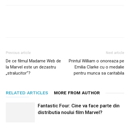
Facebook
Twitter
Pinterest
Previous article
Next article
De ce filmul Madame Web de
Printul William o onoreaza pe
la Marvel este un dezastru
Emilia Clarke cu o medalie
„stralucitor”?
pentru munca sa caritabila
RELATED ARTICLES
MORE FROM AUTHOR
Fantastic Four: Cine va face parte din
distributia noului film Marvel?