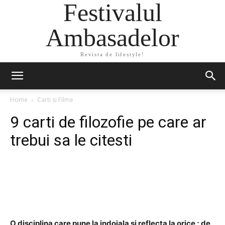
Festivalul
Ambasadelor
Revista de lifestyle!
Home
Carti si Filme
9 carti de filozofie pe care ar
trebui sa le citesti
Facebook
Twitter
Pinterest
O disciplina care pune la indoiala si reflecta la orice ; de