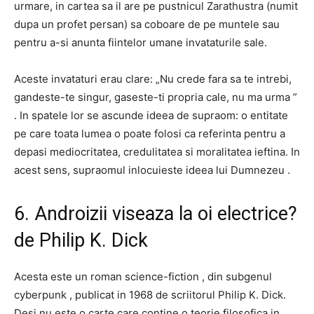
urmare, in cartea sa il are pe pustnicul Zarathustra (numit
dupa un profet persan) sa coboare de pe muntele sau
pentru a-si anunta fiintelor umane invataturile sale.
Aceste invataturi erau clare: „Nu crede fara sa te intrebi,
gandeste-te singur, gaseste-ti propria cale, nu ma urma ”
. In spatele lor se ascunde ideea de supraom: o entitate
pe care toata lumea o poate folosi ca referinta pentru a
depasi mediocritatea, credulitatea si moralitatea ieftina. In
acest sens, supraomul inlocuieste ideea lui Dumnezeu .
6. Androizii viseaza la oi electrice?
de Philip K. Dick
Acesta este un roman science-fiction , din subgenul
cyberpunk , publicat in 1968 de scriitorul Philip K. Dick.
Desi nu este o carte care contine o teorie filosofica in