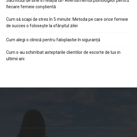
Sacrificiul de sine în relația ta? Avertismentul psihologilor pentru
fiecare femeie conștientă
Cum să scapi de stres în 5 minute: Metoda pe care orice femeie
de succes o folosește la sfârșitul zilei
Cum alegi o clinică pentru faloplastie în siguranță
Cum s-au schimbat asteptarile clientilor de escorte de lux in
ultimii ani