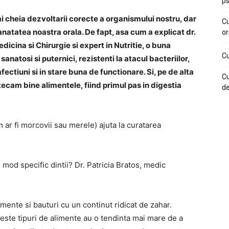
ps
 cheia dezvoltarii corecte a organismului nostru, dar
Cu
natatea noastra orala. De fapt, asa cum a explicat dr.
or
icina si Chirurgie si expert in Nutritie, o buna
Cu
anatosi si puternici, rezistenti la atacul bacteriilor,
fectiuni si in stare buna de functionare. Si, pe de alta
Cu
tecam bine alimentele, fiind primul pas in digestia
de
ar fi morcovii sau merele) ajuta la curatarea
od specific dintii? Dr. Patricia Bratos, medic
mente si bauturi cu un continut ridicat de zahar.
ste tipuri de alimente au o tendinta mai mare de a