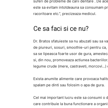
suferi de probleme de carii dentare . De ac
este sa evitam intotdeauna sa consumam pre
racoritoare etc.”, precizeaza medicul.
Ce sa faci si ce nu?
Dr. Bratos sfatuieste sa nu abuzati sau sa 
de piureuri, sosuri, smoothie-uri pentru ca,
sa se lipeasca foarte usor de gura, amestec
si, din nou, promoveaza actiunea bacteriilor
legume crude (mere, castraveti, morcovi…) c
Exista anumite alimente care provoaca halit
spalam pe dinti sau folosim o apa de gura.
Cel mai important lucru este sa consumi o di
care contribuie la buna functionare a organi