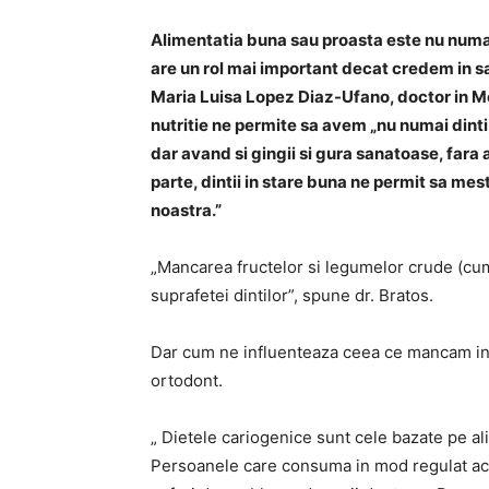
Alimentatia buna sau proasta este nu numai
are un rol mai important decat credem in sa
Maria Luisa Lopez Diaz-Ufano, doctor in Med
nutritie ne permite sa avem „nu numai dinti s
dar avand si gingii si gura sanatoase, fara a
parte, dintii in stare buna ne permit sa mes
noastra.”
„Mancarea fructelor si legumelor crude (cum 
suprafetei dintilor”, spune dr. Bratos.
Dar cum ne influenteaza ceea ce mancam in m
ortodont.
„ Dietele cariogenice sunt cele bazate pe ali
Persoanele care consuma in mod regulat ace