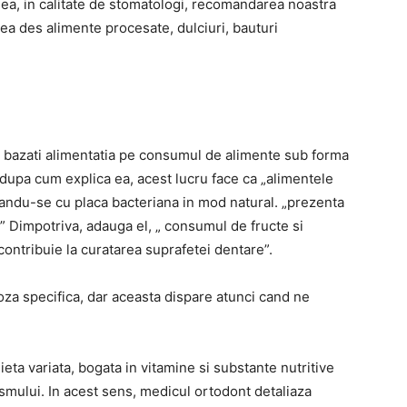
eea, in calitate de stomatologi, recomandarea noastra
a des alimente procesate, dulciuri, bauturi
va bazati alimentatia pe consumul de alimente sub forma
 dupa cum explica ea, acest lucru face ca „alimentele
andu-se cu placa bacteriana in mod natural. „prezenta
.” Dimpotriva, adauga el, „ consumul de fructe si
ontribuie la curatarea suprafetei dentare”.
oza specifica, dar aceasta dispare atunci cand ne
eta variata, bogata in vitamine si substante nutritive
smului. In acest sens, medicul ortodont detaliaza