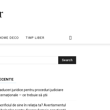
r
HOME DECO
TIMP LIBER
ECENTE
aduceri juridice pentru proceduri judiciare
ternaționale — ce trebuie să știi
crificiul de sine în relația ta? Avertismentul