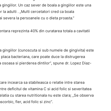
 gingiilor. Un caz sever de boala a gingiilor este una
r la adulti . „Multi cercetatori cred ca boala
i severa la persoanele cu o dieta proasta.”
ntara reprezinta 40% din curatarea totala a cavitatii
ia gingiilor (cunoscuta si sub numele de gingivita) este
 placa bacteriana, care poate duce la distrugerea
 osoasa si pierderea dintilor”, spune dr. Lopez Diaz-
 care incearca sa stabileasca o relatie intre starea
intre deficitul de vitamina C si acid folic si severitatea
latia cu starea nutritionala nu este clara; „Se observa
corbic, fier, acid folic si zinc”.