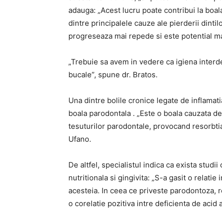
adauga: „Acest lucru poate contribui la boala
dintre principalele cauze ale pierderii dintilo
progreseaza mai repede si este potential ma
„Trebuie sa avem in vedere ca igiena interde
bucale”, spune dr. Bratos.
Una dintre bolile cronice legate de inflamat
boala parodontala . „Este o boala cauzata de
tesuturilor parodontale, provocand resorbtia
Ufano.
De altfel, specialistul indica ca exista studii
nutritionala si gingivita: „S-a gasit o relatie 
acesteia. In ceea ce priveste parodontoza, re
o corelatie pozitiva intre deficienta de acid as