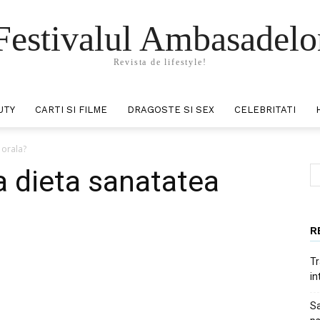
Festivalul Ambasadelo
Revista de lifestyle!
UTY
CARTI SI FILME
DRAGOSTE SI SEX
CELEBRITATI
 orala?
 dieta sanatatea
R
Tr
in
nterest
WhatsApp
Sa