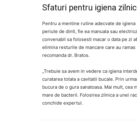
Sfaturi pentru igiena zilni
Pentru a mentine rutine adecvate de igiena or
periute de dinti, fie ea manuala sau electrica
convenabil sa folosesti macar o data pe zi a
elimina resturile de mancare care au ramas in
recomanda dr. Bratos.
„Trebuie sa avem in vedere ca igiena interde
curatarea totala a cavitatii bucale. Prin urm
bucura de o gura sanatoasa. Mai mult, cea 
mare de bacterii. Folosirea zilnica a unei ra
conchide expertul.