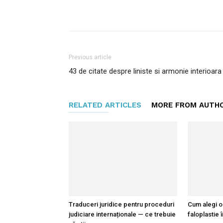
Facebook
Twitter
Pi
Previous article
43 de citate despre liniste si armonie interioara
RELATED ARTICLES
MORE FROM AUTH
Traduceri juridice pentru proceduri
Cum alegi o
judiciare internaționale — ce trebuie
faloplastie 