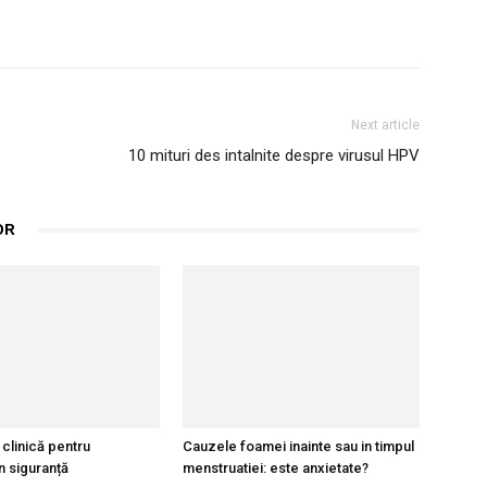
nterest
WhatsApp
Next article
10 mituri des intalnite despre virusul HPV
OR
 clinică pentru
Cauzele foamei inainte sau in timpul
în siguranță
menstruatiei: este anxietate?