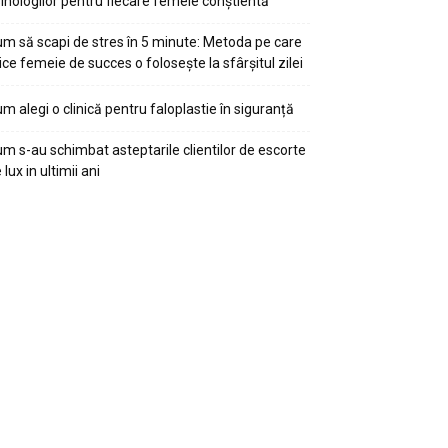
ihologilor pentru fiecare femeie conștientă
m să scapi de stres în 5 minute: Metoda pe care
ice femeie de succes o folosește la sfârșitul zilei
m alegi o clinică pentru faloplastie în siguranță
m s-au schimbat asteptarile clientilor de escorte
 lux in ultimii ani