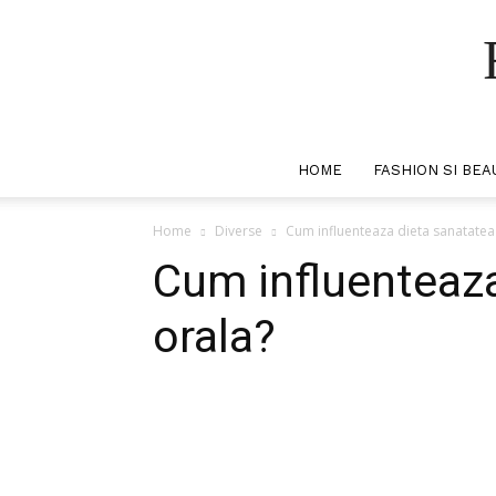
HOME
FASHION SI BEA
Home
Diverse
Cum influenteaza dieta sanatatea
Cum influenteaza
orala?
Facebook
Twitter
Pi