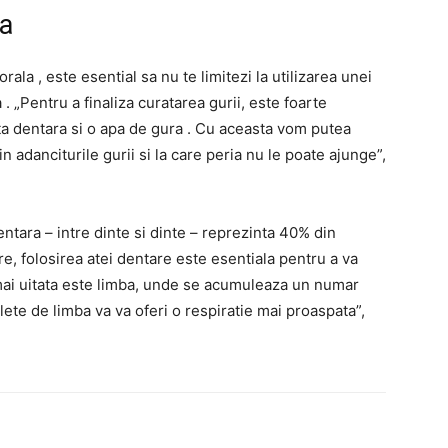
ca
ala , este esential sa nu te limitezi la utilizarea unei
 . „Pentru a finaliza curatarea gurii, este foarte
ta dentara si o apa de gura . Cu aceasta vom putea
 adanciturile gurii si la care peria nu le poate ajunge”,
ntara – intre dinte si dinte – reprezinta 40% din
are, folosirea atei dentare este esentiala pentru a va
mai uitata este limba, unde se acumuleaza un numar
clete de limba va va oferi o respiratie mai proaspata”,