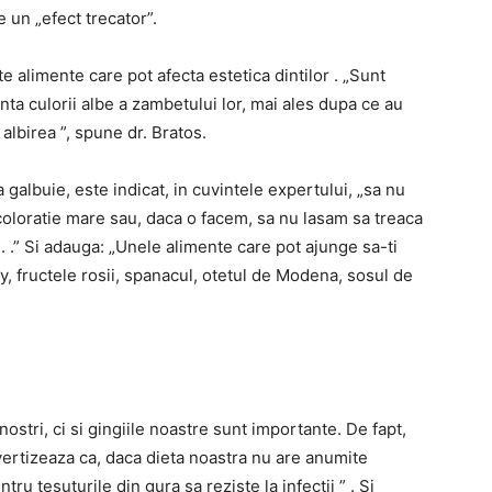
e un „efect trecator”.
te alimente care pot afecta estetica dintilor . „Sunt
a culorii albe a zambetului lor, mai ales dupa ce au
albirea ”, spune dr. Bratos.
 galbuie, este indicat, in cuvintele expertului, „sa nu
loratie mare sau, daca o facem, sa nu lasam sa treaca
 .” Si adauga: „Unele alimente care pot ajunge sa-ti
ry, fructele rosii, spanacul, otetul de Modena, sosul de
nostri, ci si gingiile noastre sunt importante. De fapt,
ertizeaza ca, daca dieta noastra nu are anumite
ntru tesuturile din gura sa reziste la infectii ” . Si