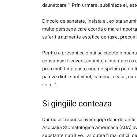
daunatoare ”. Prin urmare, subliniaza el, est
Dincolo de sanatate, insista el, exista anumi
multe persoane care acorda o mare important
suferit tratamente estetice dentare, precum 
Pentru a preveni ca dintii sa capete o nuanta
consumam frecvent anumite alimente cu o co
prea mult timp pana cand ne spalam pe dinti.
pateze dintii sunt vinul, cafeaua, ceaiul, cur
soia…”.
Si gingiile conteaza
Dar nu ar trebui sa avem grija doar de dintii 
Asociatia Stomatologica Americana (ADA) av
substante nutritive, „ar putea fi mai dificil pe