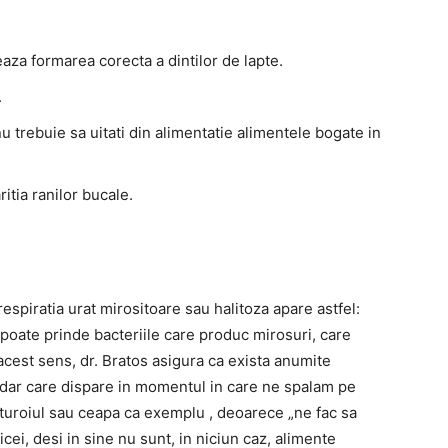
eaza formarea corecta a dintilor de lapte.
.
u trebuie sa uitati din alimentatie alimentele bogate in
itia ranilor bucale.
espiratia urat mirositoare sau halitoza apare astfel:
poate prinde bacteriile care produc mirosuri, care
n acest sens, dr. Bratos asigura ca exista anumite
 dar care dispare in momentul in care ne spalam pe
sturoiul sau ceapa ca exemplu , deoarece „ne fac sa
ei, desi in sine nu sunt, in niciun caz, alimente