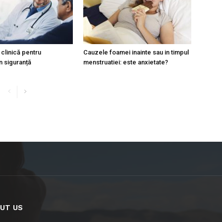
 clinică pentru
Cauzele foamei inainte sau in timpul
în siguranță
menstruatiei: este anxietate?
UT US