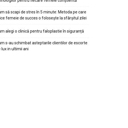
ihologilor pentru fiecare femeie conștientă
m să scapi de stres în 5 minute: Metoda pe care
ice femeie de succes o folosește la sfârșitul zilei
m alegi o clinică pentru faloplastie în siguranță
m s-au schimbat asteptarile clientilor de escorte
 lux in ultimii ani