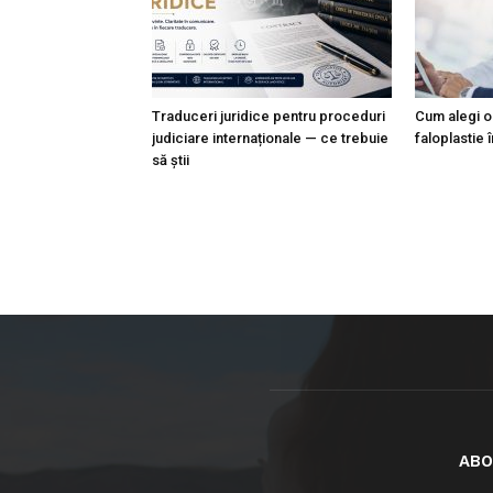
Traduceri juridice pentru proceduri
Cum alegi o
judiciare internaționale — ce trebuie
faloplastie 
să știi
ABO