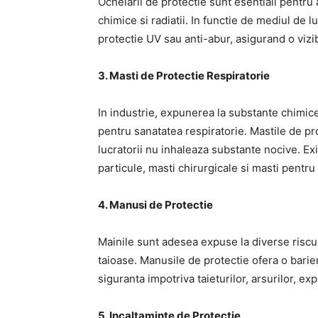
Ochelarii de protectie sunt esentiali pentru a
chimice si radiatii. In functie de mediul de lu
protectie UV sau anti-abur, asigurand o vizibi
3. Masti de Protectie Respiratorie
In industrie, expunerea la substante chimice
pentru sanatatea respiratorie. Mastile de pro
lucratorii nu inhaleaza substante nocive. Exis
particule, masti chirurgicale si masti pentru
4. Manusi de Protectie
Mainile sunt adesea expuse la diverse riscur
taioase. Manusile de protectie ofera o barier
siguranta impotriva taieturilor, arsurilor, ex
5. Incaltaminte de Protectie