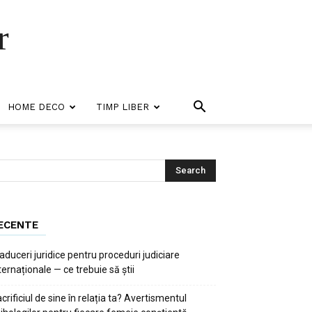
r
HOME DECO
TIMP LIBER
ECENTE
aduceri juridice pentru proceduri judiciare
ternaționale — ce trebuie să știi
crificiul de sine în relația ta? Avertismentul