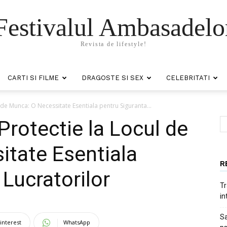
Festivalul Ambasadelo
Revista de lifestyle!
CARTI SI FILME
DRAGOSTE SI SEX
CELEBRITATI
de Munca: O Necessitate Esentiala pentru Siguranta...
rotectie la Locul de
tate Esentiala
R
Lucratorilor
Tr
in
Sa
interest
WhatsApp