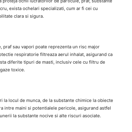
 proteja ochii lucratorilor de particule, praf, substante
cru, exista ochelari specializati, cum ar fi cei cu
litate clara si sigura.
, praf sau vapori poate reprezenta un risc major
tectie respiratorie filtreaza aerul inhalat, asigurand ca
ta diferite tipuri de masti, inclusiv cele cu filtru de
 gaze toxice.
i la locul de munca, de la substante chimice la obiecte
a intre maini si potentialele pericole, asigurand astfel
punerii la substante nocive si alte riscuri asociate.