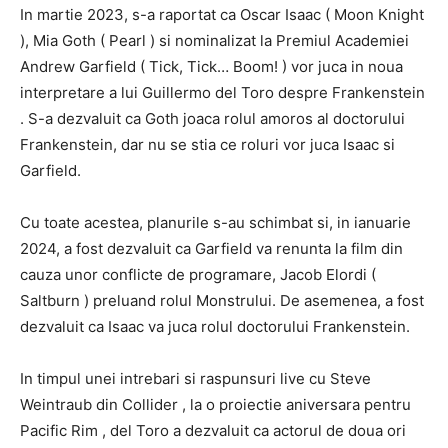
In martie 2023, s-a raportat ca Oscar Isaac ( Moon Knight
), Mia Goth ( Pearl ) si nominalizat la Premiul Academiei
Andrew Garfield ( Tick, Tick… Boom! ) vor juca in noua
interpretare a lui Guillermo del Toro despre Frankenstein
. S-a dezvaluit ca Goth joaca rolul amoros al doctorului
Frankenstein, dar nu se stia ce roluri vor juca Isaac si
Garfield.
Cu toate acestea, planurile s-au schimbat si, in ianuarie
2024, a fost dezvaluit ca Garfield va renunta la film din
cauza unor conflicte de programare, Jacob Elordi (
Saltburn ) preluand rolul Monstrului. De asemenea, a fost
dezvaluit ca Isaac va juca rolul doctorului Frankenstein.
In timpul unei intrebari si raspunsuri live cu Steve
Weintraub din Collider , la o proiectie aniversara pentru
Pacific Rim , del Toro a dezvaluit ca actorul de doua ori