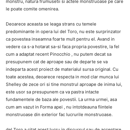
monstru, natura frumusetii si actele monstruoase pe care
le poate comite omenirea.
Deoarece aceasta se leaga strans cu temele
predominante in opera lui del Toro, nu este surprinzator
ca povestea inseamna foarte mult pentru el. Avand in
vedere ca s-a hotarat sa-si faca propria povestire, la fel
cum a adaptat recent Pinocchio , nu putem decat sa
presupunem cat de aproape sau de departe se va
indeparta acest proiect de materialul sursa original. Cu
toate acestea, deoarece respecta in mod clar munca lui
Shelley de zece ori si tine monstrul aproape de inima lui,
este usor sa presupunem ca va pastra intacte
fundamentele de baza ale povestii. La urma urmei, asa
cum am vazut in Forma apei , nu intotdeauna fiintele
monstruoase din exterior fac lucrurile monstruoase.
del Toro a citat acest lucru in discursul sau de acceptare