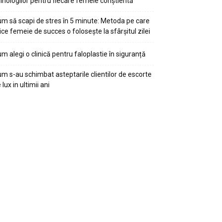
ihologilor pentru fiecare femeie conștientă
m să scapi de stres în 5 minute: Metoda pe care
ice femeie de succes o folosește la sfârșitul zilei
m alegi o clinică pentru faloplastie în siguranță
m s-au schimbat asteptarile clientilor de escorte
 lux in ultimii ani