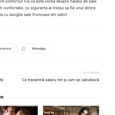
nt confortul! Fie ca este vorba despre halatul de baie
i confortabil, cu siguranta ar trebui sa fie unul dintre
ta cu dungile sale frumoase din satin!
interest
WhatsApp
Next article
ete
Ce înseamnă salariu net și cum se calculează
OR