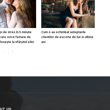
i de stres în 5 minute:
Cum s-au schimbat asteptarile
care orice femeie de
clientilor de escorte de lux in ultimii
osește la sfârșitul zilei
ani
UT US