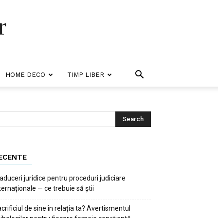
r
HOME DECO
TIMP LIBER
ECENTE
aduceri juridice pentru proceduri judiciare
ternaționale — ce trebuie să știi
crificiul de sine în relația ta? Avertismentul