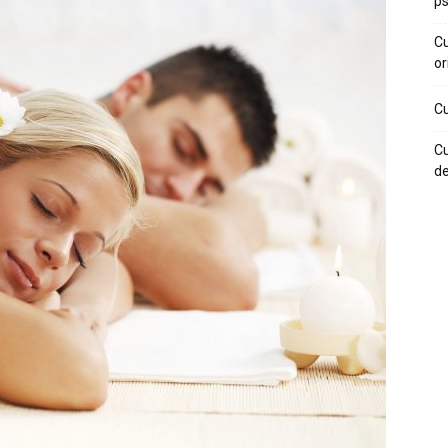
ps
Cu
or
Cu
Cu
de