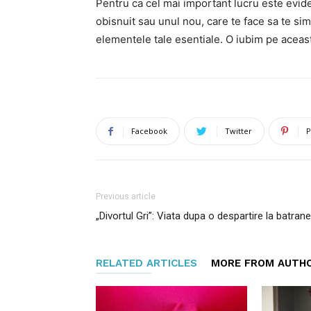
Pentru ca cel mai important lucru este evide
obisnuit sau unul nou, care te face sa te simt
elementele tale esentiale. O iubim pe aceas
Facebook
Twitter
P
Previous article
„Divortul Gri”: Viata dupa o despartire la batran
RELATED ARTICLES
MORE FROM AUTH