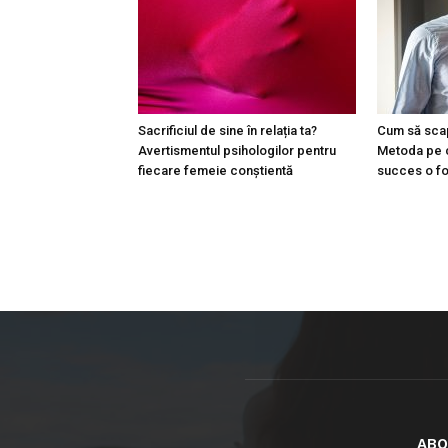
Sacrificiul de sine în relația ta?
Cum să scap
Avertismentul psihologilor pentru
Metoda pe 
fiecare femeie conștientă
succes o fol
ABO