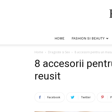
HOME
FASHION SI BEAUTY
Home
Dragoste si Sex
8 accesorii pentru un masa
8 accesorii pent
reusit
Facebook
Twitter
P