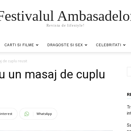
Festivalul Ambasadelo
Revista de lifestyle!
CARTI SI FILME
DRAGOSTE SI SEX
CELEBRITATI
j de cuplu reusit
ru un masaj de cuplu
R
Tr
in
interest
WhatsApp
Sa