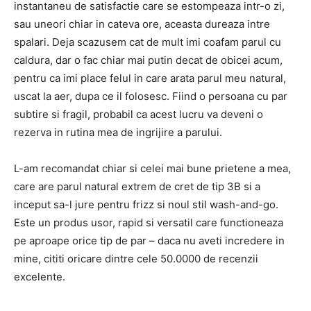
instantaneu de satisfactie care se estompeaza intr-o zi,
sau uneori chiar in cateva ore, aceasta dureaza intre
spalari. Deja scazusem cat de mult imi coafam parul cu
caldura, dar o fac chiar mai putin decat de obicei acum,
pentru ca imi place felul in care arata parul meu natural,
uscat la aer, dupa ce il folosesc. Fiind o persoana cu par
subtire si fragil, probabil ca acest lucru va deveni o
rezerva in rutina mea de ingrijire a parului.
L-am recomandat chiar si celei mai bune prietene a mea,
care are parul natural extrem de cret de tip 3B si a
inceput sa-l jure pentru frizz si noul stil wash-and-go.
Este un produs usor, rapid si versatil care functioneaza
pe aproape orice tip de par – daca nu aveti incredere in
mine, cititi oricare dintre cele 50.0000 de recenzii
excelente.