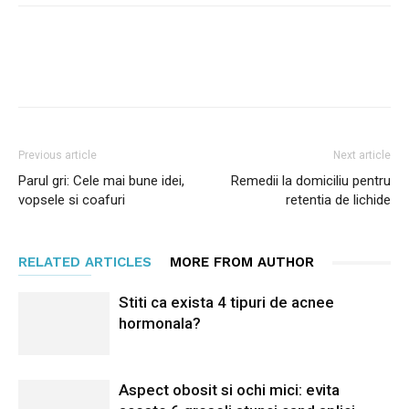
Facebook
Twitter
Pinterest
Previous article
Next article
Parul gri: Cele mai bune idei,
Remedii la domiciliu pentru
vopsele si coafuri
retentia de lichide
RELATED ARTICLES
MORE FROM AUTHOR
Stiti ca exista 4 tipuri de acnee
hormonala?
Aspect obosit si ochi mici: evita