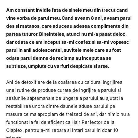
Am constant invidie fata de sinele meu din trecut cand
vine vorba de parul meu. Cand aveam 8 ani, aveam parul
des si matasos, care aduceau adesea complimente din
partea tuturor. Bineinteles, atunci nu mi-a pasat deloc,
dar odata ce am inceput sa-mi coafez si sa-mi vopsesc
parul in anii adolescentei, suvitele mele care au fost
odata parul demne de reclama au inceput sa se
subtieze, umplute cu varfuri despicate si arse.
Ani de detoxifiere de la coafarea cu caldura, ingrijirea
unei rutine de produse curate de ingrijire a parului si
sesiunile saptamanale de ungere a parului au ajutat la
restabilirea unora dintre daunele aduse parului pe
masura ce ma apropiam de treizeci de ani, dar nimic nu a
functionat la fel de eficient ca Hair Perfector de la
Olaplex, pentru a-mi repara si intari parul in doar 10