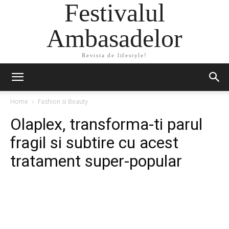
Festivalul
Ambasadelor
Revista de lifestyle!
Home
Fashion si Beauty
Olaplex, transforma-ti parul
fragil si subtire cu acest
tratament super-popular
Facebook
Twitter
Pinterest