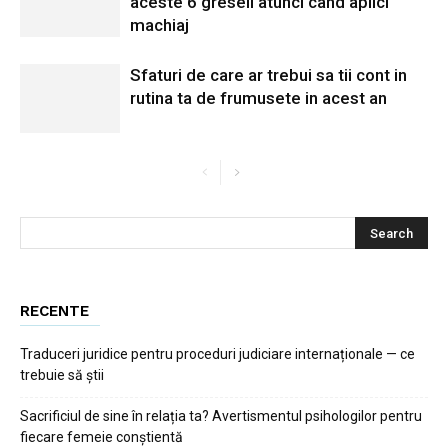
aceste 6 greseli atunci cand aplici
machiaj
Sfaturi de care ar trebui sa tii cont in
rutina ta de frumusete in acest an
RECENTE
Traduceri juridice pentru proceduri judiciare internaționale — ce
trebuie să știi
Sacrificiul de sine în relația ta? Avertismentul psihologilor pentru
fiecare femeie conștientă