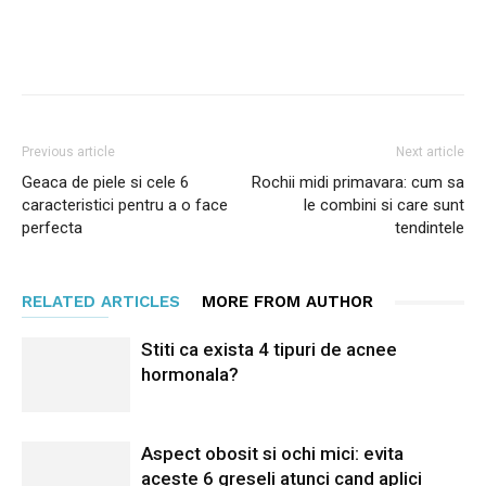
Facebook
Twitter
Pinterest
Previous article
Next article
Geaca de piele si cele 6
Rochii midi primavara: cum sa
caracteristici pentru a o face
le combini si care sunt
perfecta
tendintele
RELATED ARTICLES
MORE FROM AUTHOR
Stiti ca exista 4 tipuri de acnee
hormonala?
Aspect obosit si ochi mici: evita
aceste 6 greseli atunci cand aplici