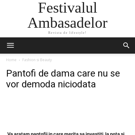
Festivalul
Ambasadelor
Revista de lifestyle!
Home
Fashion si Beauty
Pantofi de dama care nu se
vor demoda niciodata
Facebook
Twitter
Pinterest
Va aratam pantofii in care merita sa investiti. Ia nota si