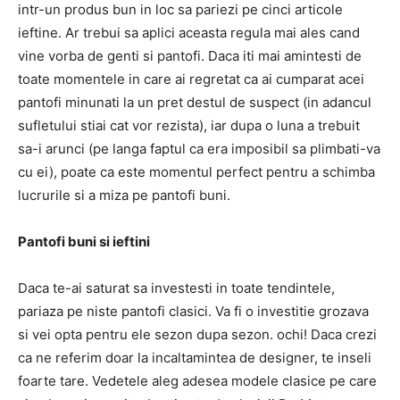
intr-un produs bun in loc sa pariezi pe cinci articole
ieftine. Ar trebui sa aplici aceasta regula mai ales cand
vine vorba de genti si pantofi. Daca iti mai amintesti de
toate momentele in care ai regretat ca ai cumparat acei
pantofi minunati la un pret destul de suspect (in adancul
sufletului stiai cat vor rezista), iar dupa o luna a trebuit
sa-i arunci (pe langa faptul ca era imposibil sa plimbati-va
cu ei), poate ca este momentul perfect pentru a schimba
lucrurile si a miza pe pantofi buni.
Pantofi buni si ieftini
Daca te-ai saturat sa investesti in toate tendintele,
pariaza pe niste pantofi clasici. Va fi o investitie grozava
si vei opta pentru ele sezon dupa sezon. ochi! Daca crezi
ca ne referim doar la incaltamintea de designer, te inseli
foarte tare. Vedetele aleg adesea modele clasice pe care