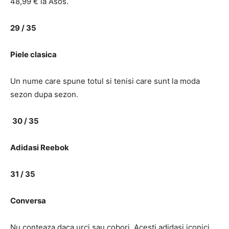
48,99 € la Asos.
29 / 35
Piele clasica
Un nume care spune totul si tenisi care sunt la moda
sezon dupa sezon.
30 / 35
Adidasi Reebok
31 / 35
Conversa
Nu conteaza daca urci sau cobori. Acesti adidasi iconici