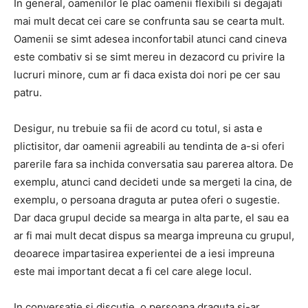
In general, oamenilor le plac oamenii flexibili si degajati
mai mult decat cei care se confrunta sau se cearta mult.
Oamenii se simt adesea inconfortabil atunci cand cineva
este combativ si se simt mereu in dezacord cu privire la
lucruri minore, cum ar fi daca exista doi nori pe cer sau
patru.
Desigur, nu trebuie sa fii de acord cu totul, si asta e
plictisitor, dar oamenii agreabili au tendinta de a-si oferi
parerile fara sa inchida conversatia sau parerea altora. De
exemplu, atunci cand decideti unde sa mergeti la cina, de
exemplu, o persoana draguta ar putea oferi o sugestie.
Dar daca grupul decide sa mearga in alta parte, el sau ea
ar fi mai mult decat dispus sa mearga impreuna cu grupul,
deoarece impartasirea experientei de a iesi impreuna
este mai important decat a fi cel care alege locul.
In conversatie si discutie, o persoana draguta si-ar