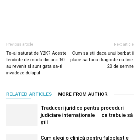
Facebook
Twitter
Pinterest
Previous article
Next article
Te-ai saturat de Y2K? Aceste
Cum sa stii daca unui barbat ii
tendinte de moda din anii ’50
place sa faca dragoste cu tine:
au revenit si sunt gata sa-ti
20 de semne
invadeze dulapul
RELATED ARTICLES
MORE FROM AUTHOR
Traduceri juridice pentru proceduri
judiciare internaționale — ce trebuie să
știi
Cum alegi o clinică pentru faloplastie