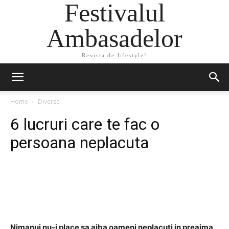
Festivalul
Ambasadelor
Revista de lifestyle!
Home
Diverse
6 lucruri care te fac o
persoana neplacuta
Facebook
Twitter
Pinterest
Nimanui nu-i place sa aiba oameni neplacuti in preajma