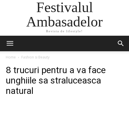
Festivalul
Ambasadelor
Revista de lifestyle!
Home
Fashion si Beauty
8 trucuri pentru a va face
unghiile sa straluceasca
natural
Facebook
Twitter
Pinterest