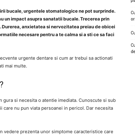
ps
irii bucale, urgentele stomatologice ne pot surprinde.
Cu
au un impact asupra sanatatii bucale. Trecerea prin
or
 Durerea, anxietatea si nervozitatea preiau de obicei
Cu
formatiile necesare pentru a te calma si a sti ce sa faci
Cu
de
recvente urgente dentare si cum ar trebui sa actionati
ati mai multe.
?
n gura si necesita o atentie imediata. Cunoscute si sub
i care nu pun viata persoanei in pericol. Dar necesita
 in vedere prezenta unor simptome caracteristice care