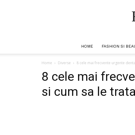
HOME
FASHION SI BEA
Home
Diverse
8 cele mai frecvente urgente denta
8 cele mai frecv
si cum sa le tra
Facebook
Twitter
P