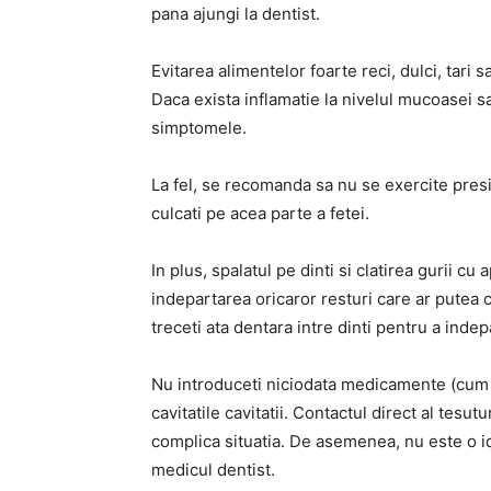
pana ajungi la dentist.
Evitarea alimentelor foarte reci, dulci, tari 
Daca exista inflamatie la nivelul mucoasei s
simptomele.
La fel, se recomanda sa nu se exercite pres
culcati pe acea parte a fetei.
In plus, spalatul pe dinti si clatirea gurii c
indepartarea oricaror resturi care ar putea c
treceti ata dentara intre dinti pentru a inde
Nu introduceti niciodata medicamente (cum ar
cavitatile cavitatii. Contactul direct al tesu
complica situatia. De asemenea, nu este o id
medicul dentist.