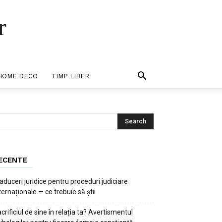
r
HOME DECO
TIMP LIBER
ECENTE
aduceri juridice pentru proceduri judiciare
ternaționale — ce trebuie să știi
crificiul de sine în relația ta? Avertismentul