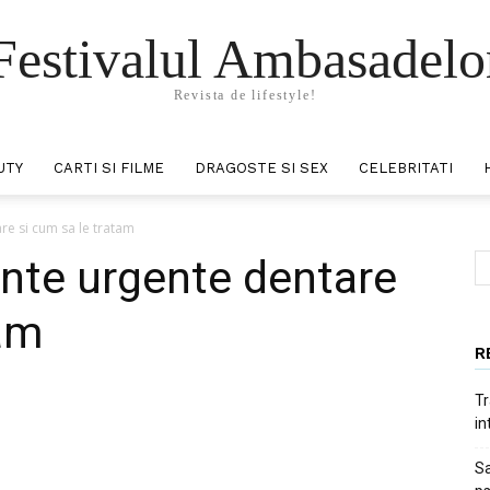
Festivalul Ambasadelo
Revista de lifestyle!
UTY
CARTI SI FILME
DRAGOSTE SI SEX
CELEBRITATI
re si cum sa le tratam
ente urgente dentare
tam
R
Tr
in
interest
WhatsApp
Sa