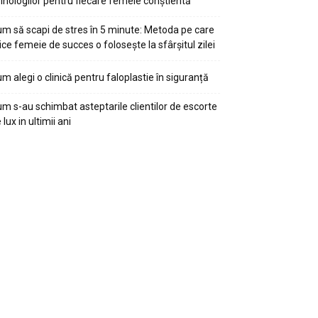
ihologilor pentru fiecare femeie conștientă
m să scapi de stres în 5 minute: Metoda pe care
ice femeie de succes o folosește la sfârșitul zilei
m alegi o clinică pentru faloplastie în siguranță
m s-au schimbat asteptarile clientilor de escorte
 lux in ultimii ani