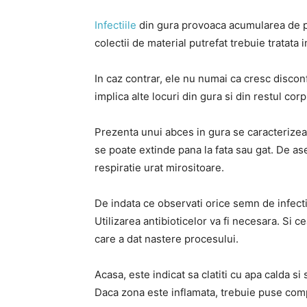
Infectiile
din gura provoaca acumularea de p
colectii de material putrefat trebuie tratata 
In caz contrar, ele nu numai ca cresc discon
implica alte locuri din gura si din restul co
Prezenta unui abces in gura se caracterizeaz
se poate extinde pana la fata sau gat. De as
respiratie urat mirositoare.
De indata ce observati orice semn de infectie
Utilizarea antibioticelor va fi necesara. Si c
care a dat nastere procesului.
Acasa, este indicat sa clatiti cu apa calda si
Daca zona este inflamata, trebuie puse comp