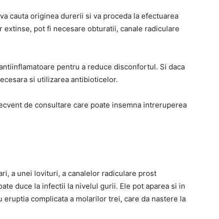
 va cauta originea durerii si va proceda la efectuarea
r extinse, pot fi necesare obturatii, canale radiculare
 antiinflamatoare pentru a reduce disconfortul. Si daca
ecesara si utilizarea antibioticelor.
recvent de consultare care poate insemna intreruperea
i, a unei lovituri, a canalelor radiculare prost
te duce la infectii la nivelul gurii. Ele pot aparea si in
eruptia complicata a molarilor trei, care da nastere la