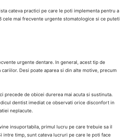
ista cateva practici pe care le poti implementa pentru a
8 cele mai frecvente urgente stomatologice si ce puteti
ecvente urgente dentare. In general, acest tip de
 cariilor. Desi poate aparea si din alte motive, precum
lci precede de obicei durerea mai acuta si sustinuta.
icul dentist imediat ce observati orice disconfort in
atiei neplacute.
ine insuportabila, primul lucru pe care trebuie sa il
Si intre timp, sunt cateva lucruri pe care le poti face