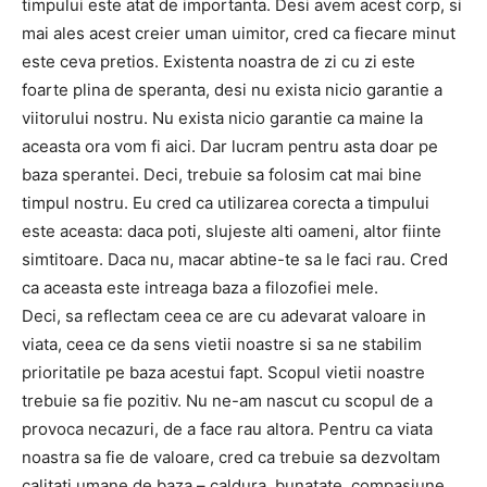
timpului este atat de importanta. Desi avem acest corp, si
mai ales acest creier uman uimitor, cred ca fiecare minut
este ceva pretios. Existenta noastra de zi cu zi este
foarte plina de speranta, desi nu exista nicio garantie a
viitorului nostru. Nu exista nicio garantie ca maine la
aceasta ora vom fi aici. Dar lucram pentru asta doar pe
baza sperantei. Deci, trebuie sa folosim cat mai bine
timpul nostru. Eu cred ca utilizarea corecta a timpului
este aceasta: daca poti, slujeste alti oameni, altor fiinte
simtitoare. Daca nu, macar abtine-te sa le faci rau. Cred
ca aceasta este intreaga baza a filozofiei mele.
Deci, sa reflectam ceea ce are cu adevarat valoare in
viata, ceea ce da sens vietii noastre si sa ne stabilim
prioritatile pe baza acestui fapt. Scopul vietii noastre
trebuie sa fie pozitiv. Nu ne-am nascut cu scopul de a
provoca necazuri, de a face rau altora. Pentru ca viata
noastra sa fie de valoare, cred ca trebuie sa dezvoltam
calitati umane de baza – caldura, bunatate, compasiune.