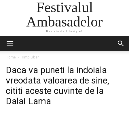
Festivalul
Ambasadelor
Revista de lifestyle!
Home
TImp Liber
Daca va puneti la indoiala
vreodata valoarea de sine,
cititi aceste cuvinte de la
Dalai Lama
Facebook
Twitter
Pinterest