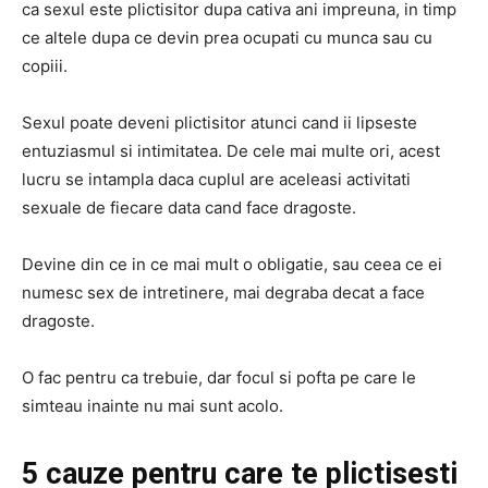
ca sexul este plictisitor dupa cativa ani impreuna, in timp
ce altele dupa ce devin prea ocupati cu munca sau cu
copiii.
Sexul poate deveni plictisitor atunci cand ii lipseste
entuziasmul si intimitatea. De cele mai multe ori, acest
lucru se intampla daca cuplul are aceleasi activitati
sexuale de fiecare data cand face dragoste.
Devine din ce in ce mai mult o obligatie, sau ceea ce ei
numesc sex de intretinere, mai degraba decat a face
dragoste.
O fac pentru ca trebuie, dar focul si pofta pe care le
simteau inainte nu mai sunt acolo.
5 cauze pentru care te plictisesti