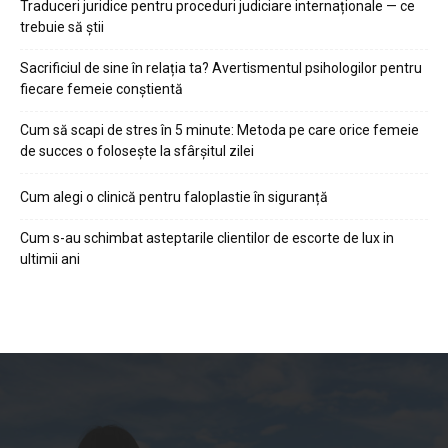
Traduceri juridice pentru proceduri judiciare internaționale — ce
trebuie să știi
Sacrificiul de sine în relația ta? Avertismentul psihologilor pentru
fiecare femeie conștientă
Cum să scapi de stres în 5 minute: Metoda pe care orice femeie
de succes o folosește la sfârșitul zilei
Cum alegi o clinică pentru faloplastie în siguranță
Cum s-au schimbat asteptarile clientilor de escorte de lux in
ultimii ani