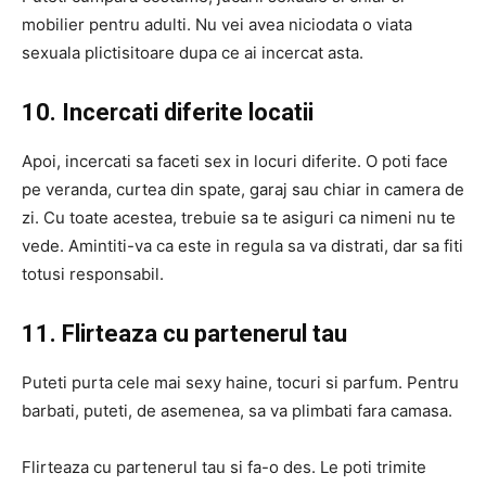
mobilier pentru adulti. Nu vei avea niciodata o viata
sexuala plictisitoare dupa ce ai incercat asta.
10. Incercati diferite locatii
Apoi, incercati sa faceti sex in locuri diferite. O poti face
pe veranda, curtea din spate, garaj sau chiar in camera de
zi. Cu toate acestea, trebuie sa te asiguri ca nimeni nu te
vede. Amintiti-va ca este in regula sa va distrati, dar sa fiti
totusi responsabil.
11. Flirteaza cu partenerul tau
Puteti purta cele mai sexy haine, tocuri si parfum. Pentru
barbati, puteti, de asemenea, sa va plimbati fara camasa.
Flirteaza cu partenerul tau si fa-o des. Le poti trimite