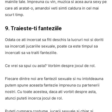
mainile tale. Impreuna cu vin, muzica si acea aura sexy pe
care ati aratat-o, amandoi veti simti caldura in cel mai
scurt timp.
9. Traieste-ti fanteziile
Odata ce ati incercat sa fiti deschis la lucruri noi si doriti
sa incercati jucariile sexuale, poate ca este timpul sa
incercati sa va traiti fanteziile.
Ce vrei sa spui cu asta? Vorbim despre jocul de rol.
Fiecare dintre noi are fantezii sexuale si nu intotdeauna
putem spune aceasta fantezie impreuna cu partenerii
nostri. Cu toate acestea, daca ati vorbit despre asta,
atunci puteti incerca jocul de rol.
Puteti cumpara costume, jucarii sexuale si chiar si