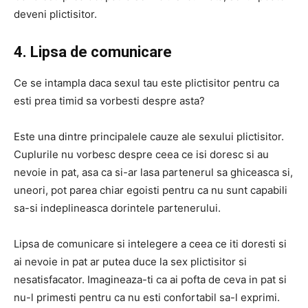
deveni plictisitor.
4. Lipsa de comunicare
Ce se intampla daca sexul tau este plictisitor pentru ca
esti prea timid sa vorbesti despre asta?
Este una dintre principalele cauze ale sexului plictisitor.
Cuplurile nu vorbesc despre ceea ce isi doresc si au
nevoie in pat, asa ca si-ar lasa partenerul sa ghiceasca si,
uneori, pot parea chiar egoisti pentru ca nu sunt capabili
sa-si indeplineasca dorintele partenerului.
Lipsa de comunicare si intelegere a ceea ce iti doresti si
ai nevoie in pat ar putea duce la sex plictisitor si
nesatisfacator. Imagineaza-ti ca ai pofta de ceva in pat si
nu-l primesti pentru ca nu esti confortabil sa-l exprimi.