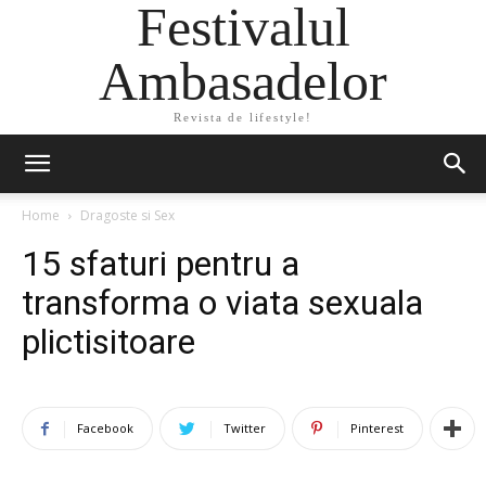
Festivalul
Ambasadelor
Revista de lifestyle!
Home
Dragoste si Sex
15 sfaturi pentru a
transforma o viata sexuala
plictisitoare
Facebook
Twitter
Pinterest