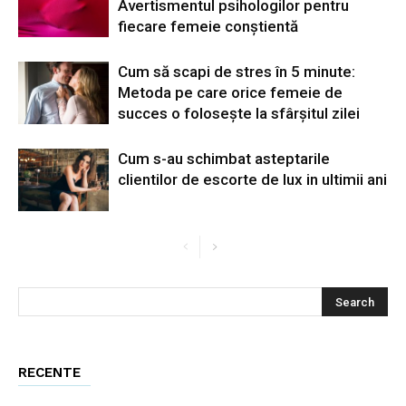
Avertismentul psihologilor pentru
fiecare femeie conștientă
Cum să scapi de stres în 5 minute:
Metoda pe care orice femeie de
succes o folosește la sfârșitul zilei
Cum s-au schimbat asteptarile
clientilor de escorte de lux in ultimii ani
RECENTE