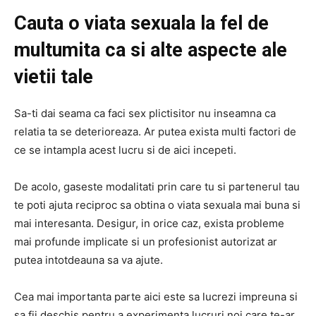
Cauta o viata sexuala la fel de
multumita ca si alte aspecte ale
vietii tale
Sa-ti dai seama ca faci sex plictisitor nu inseamna ca
relatia ta se deterioreaza. Ar putea exista multi factori de
ce se intampla acest lucru si de aici incepeti.
De acolo, gaseste modalitati prin care tu si partenerul tau
te poti ajuta reciproc sa obtina o viata sexuala mai buna si
mai interesanta. Desigur, in orice caz, exista probleme
mai profunde implicate si un profesionist autorizat ar
putea intotdeauna sa va ajute.
Cea mai importanta parte aici este sa lucrezi impreuna si
sa fii deschis pentru a experimenta lucruri noi care te-ar