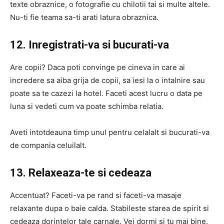
texte obraznice, o fotografie cu chilotii tai si multe altele.
Nu-ti fie teama sa-ti arati latura obraznica.
12. Inregistrati-va si bucurati-va
Are copii? Daca poti convinge pe cineva in care ai
incredere sa aiba grija de copii, sa iesi la o intalnire sau
poate sa te cazezi la hotel. Faceti acest lucru o data pe
luna si vedeti cum va poate schimba relatia.
Aveti intotdeauna timp unul pentru celalalt si bucurati-va
de compania celuilalt.
13. Relaxeaza-te si cedeaza
Accentuat? Faceti-va pe rand si faceti-va masaje
relaxante dupa o baie calda. Stabileste starea de spirit si
cedeaza dorintelor tale carnale. Vei dormi si tu mai bine.