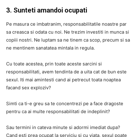
3. Sunteti amandoi ocupati
Pe masura ce imbatranim, responsabilitatile noastre par
sa creasca si odata cu noi. Ne trezim investiti in munca si
copiii nostri. Ne luptam sa ne tinem ca scop, precum si sa
ne mentinem sanatatea mintala in regula.
Cu toate acestea, prin toate aceste sarcini si
responsabilitati, avem tendinta de a uita cat de bun este
sexul. Iti mai amintesti cand ai petrecut toata noaptea
facand sex exploziv?
Simti ca ti-e greu sa te concentrezi pe a face dragoste
pentru ca ai multe responsabilitati de indeplinit?
Sau termini in cateva minute si adormi imediat dupa?
Cand esti prea ocupat la serviciu si cu viata, sexul poate