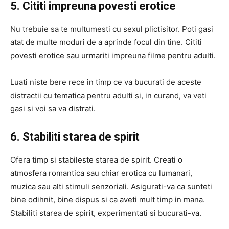
5. Cititi impreuna povesti erotice
Nu trebuie sa te multumesti cu sexul plictisitor. Poti gasi
atat de multe moduri de a aprinde focul din tine. Cititi
povesti erotice sau urmariti impreuna filme pentru adulti.
Luati niste bere rece in timp ce va bucurati de aceste
distractii cu tematica pentru adulti si, in curand, va veti
gasi si voi sa va distrati.
6. Stabiliti starea de spirit
Ofera timp si stabileste starea de spirit. Creati o
atmosfera romantica sau chiar erotica cu lumanari,
muzica sau alti stimuli senzoriali. Asigurati-va ca sunteti
bine odihnit, bine dispus si ca aveti mult timp in mana.
Stabiliti starea de spirit, experimentati si bucurati-va.