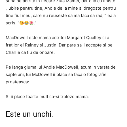
suna pe actrita in fiecare Ziua Mamei, dar o ia cu liniste:
„Iubire pentru tine, Andie de la mine si dragoste pentru
tine fiul meu, care nu reuseste sa ma faca sa rad, ” ea a
scris. “
.”
MacDowell este mama actritei Margaret Qualley si a
fratilor ei Rainey si Justin. Dar pare sa-l accepte si pe
Charlie ca fiu de onoare.
Pe langa gluma lui Andie MacDowell, acum in varsta de
sapte ani, lui McDowell ii place sa faca o fotografie
prosteasca:
Si ii place foarte mult sa-si troleze mama:
Este un unchi.