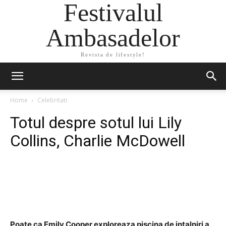
Festivalul
Ambasadelor
Revista de lifestyle!
Home
Celebritati
Totul despre sotul lui Lily
Collins, Charlie McDowell
Facebook
Twitter
Pinterest
Poate ca Emily Cooper exploreaza piscina de intalniri a