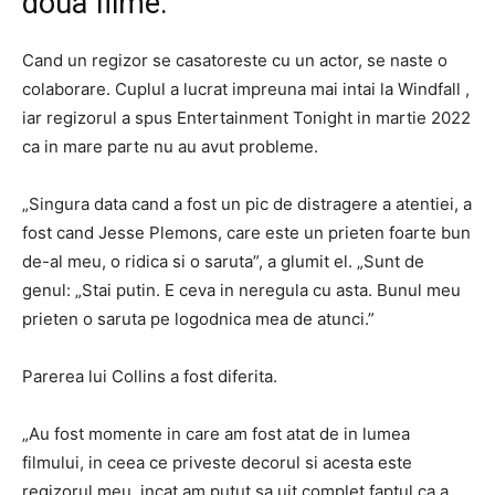
doua filme.
Cand un regizor se casatoreste cu un actor, se naste o
colaborare. Cuplul a lucrat impreuna mai intai la Windfall ,
iar regizorul a spus Entertainment Tonight in martie 2022
ca in mare parte nu au avut probleme.
„Singura data cand a fost un pic de distragere a atentiei, a
fost cand Jesse Plemons, care este un prieten foarte bun
de-al meu, o ridica si o saruta”, a glumit el. „Sunt de
genul: „Stai putin. E ceva in neregula cu asta. Bunul meu
prieten o saruta pe logodnica mea de atunci.”
Parerea lui Collins a fost diferita.
„Au fost momente in care am fost atat de in lumea
filmului, in ceea ce priveste decorul si acesta este
regizorul meu, incat am putut sa uit complet faptul ca a