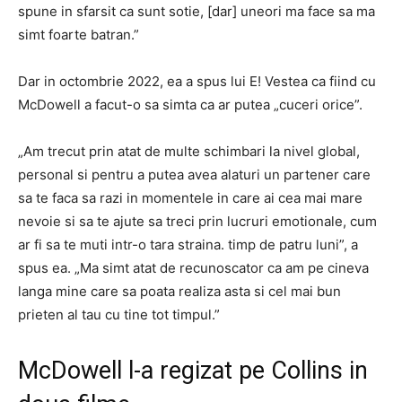
spune in sfarsit ca sunt sotie, [dar] uneori ma face sa ma
simt foarte batran.”
Dar in octombrie 2022, ea a spus lui E! Vestea ca fiind cu
McDowell a facut-o sa simta ca ar putea „cuceri orice”.
„Am trecut prin atat de multe schimbari la nivel global,
personal si pentru a putea avea alaturi un partener care
sa te faca sa razi in momentele in care ai cea mai mare
nevoie si sa te ajute sa treci prin lucruri emotionale, cum
ar fi sa te muti intr-o tara straina. timp de patru luni”, a
spus ea. „Ma simt atat de recunoscator ca am pe cineva
langa mine care sa poata realiza asta si cel mai bun
prieten al tau cu tine tot timpul.”
McDowell l-a regizat pe Collins in