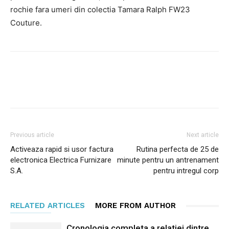
rochie fara umeri din colectia Tamara Ralph FW23
Couture.
Facebook
Twitter
Pinterest
Previous article
Next article
Activeaza rapid si usor factura
Rutina perfecta de 25 de
electronica Electrica Furnizare
minute pentru un antrenament
S.A.
pentru intregul corp
RELATED ARTICLES
MORE FROM AUTHOR
Cronologia completa a relatiei dintre