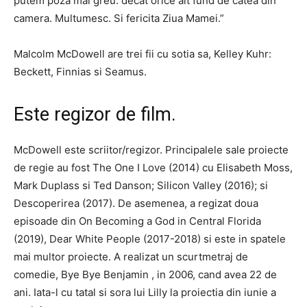
putem poza mai greu. decat orice alt fund de catea din
camera. Multumesc. Si fericita Ziua Mamei.”
Malcolm McDowell are trei fii cu sotia sa, Kelley Kuhr:
Beckett, Finnias si Seamus.
Este regizor de film.
McDowell este scriitor/regizor. Principalele sale proiecte
de regie au fost The One I Love (2014) cu Elisabeth Moss,
Mark Duplass si Ted Danson; Silicon Valley (2016); si
Descoperirea (2017). De asemenea, a regizat doua
episoade din On Becoming a God in Central Florida
(2019), Dear White People (2017-2018) si este in spatele
mai multor proiecte. A realizat un scurtmetraj de
comedie, Bye Bye Benjamin , in 2006, cand avea 22 de
ani. Iata-l cu tatal si sora lui Lilly la proiectia din iunie a