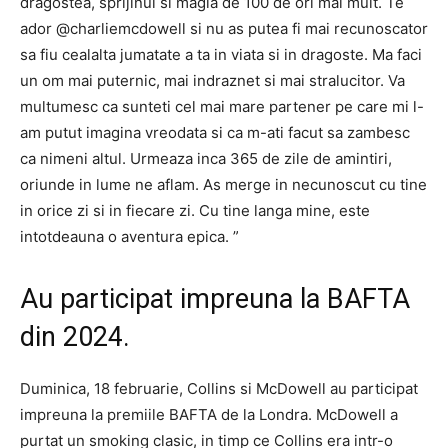
dragostea, sprijinul si magia de 100 de ori mai mult. Te
ador @charliemcdowell si nu as putea fi mai recunoscator
sa fiu cealalta jumatate a ta in viata si in dragoste. Ma faci
un om mai puternic, mai indraznet si mai stralucitor. Va
multumesc ca sunteti cel mai mare partener pe care mi l-
am putut imagina vreodata si ca m-ati facut sa zambesc
ca nimeni altul. Urmeaza inca 365 de zile de amintiri,
oriunde in lume ne aflam. As merge in necunoscut cu tine
in orice zi si in fiecare zi. Cu tine langa mine, este
intotdeauna o aventura epica. ”
Au participat impreuna la BAFTA
din 2024.
Duminica, 18 februarie, Collins si McDowell au participat
impreuna la premiile BAFTA de la Londra. McDowell a
purtat un smoking clasic, in timp ce Collins era intr-o