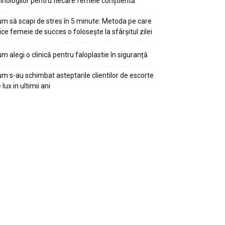
ihologilor pentru fiecare femeie conștientă
m să scapi de stres în 5 minute: Metoda pe care
ice femeie de succes o folosește la sfârșitul zilei
m alegi o clinică pentru faloplastie în siguranță
m s-au schimbat asteptarile clientilor de escorte
 lux in ultimii ani