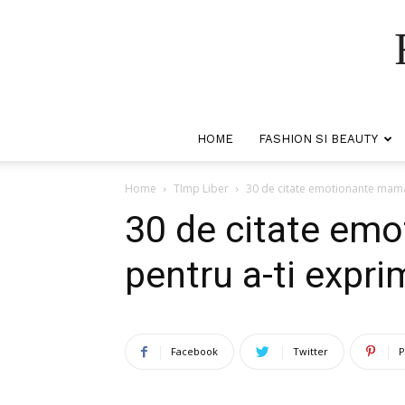
HOME
FASHION SI BEAUTY
Home
TImp Liber
30 de citate emotionante mama
30 de citate emo
pentru a-ti expr
Facebook
Twitter
P