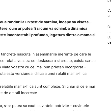
ps
Cu
or
a randuri la un test de sarcina, incepe sa viseze…
Cu
stere, cum ar putea fi si cum va schimba dinamica
l este incontestabil profunda, legatura dintre o mama si
Cu
de
o tandrete nascuta in asemanarile inerente pe care le
 ce relatia voastra se desfasoara si creste, exista sanse
in viata voastra cu cel mai bun prieten incorporat –
sta este versiunea idilica a unei relatii mama-fiica.
 relatiile mama-fiica sunt complexe. Si chiar si cele mai
te de emotii incarcate.
ta, s-ar putea sa cauti cuvintele potrivite – cuvintele