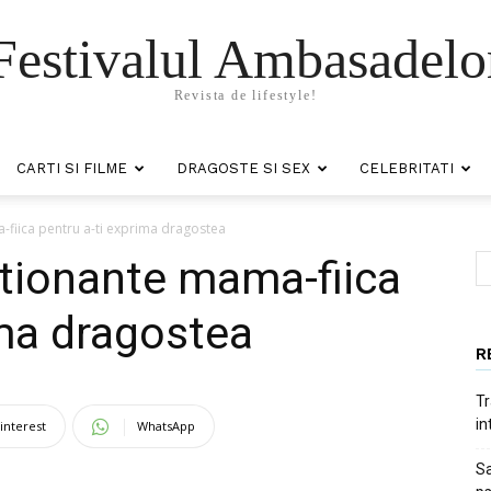
Festivalul Ambasadelo
Revista de lifestyle!
CARTI SI FILME
DRAGOSTE SI SEX
CELEBRITATI
-fiica pentru a-ti exprima dragostea
tionante mama-fiica
ima dragostea
R
Tr
in
interest
WhatsApp
Sa