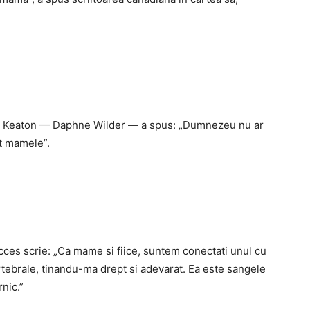
iane Keaton — Daphne Wilder — a spus: „Dumnezeu nu ar
at mamele”.
cces scrie: „Ca mame si fiice, suntem conectati unul cu
tebrale, tinandu-ma drept si adevarat. Ea este sangele
nic.”