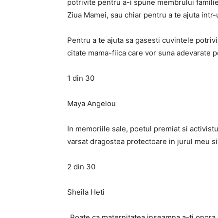
potrivite pentru a-i spune membrului familiei
Ziua Mamei, sau chiar pentru a te ajuta intr
Pentru a te ajuta sa gasesti cuvintele potriv
citate mama-fiica care vor suna adevarate 
1 din 30
Maya Angelou
In memoriile sale, poetul premiat si activist
varsat dragostea protectoare in jurul meu si 
2 din 30
Sheila Heti
„Poate ca maternitatea inseamna a-ti onora 