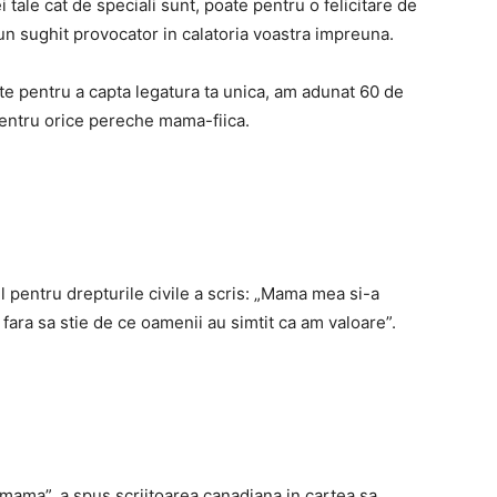
 tale cat de speciali sunt, poate pentru o felicitare de
-un sughit provocator in calatoria voastra impreuna.
ite pentru a capta legatura ta unica, am adunat 60 de
pentru orice pereche mama-fiica.
ul pentru drepturile civile a scris: „Mama mea si-a
fara sa stie de ce oamenii au simtit ca am valoare”.
mama”, a spus scriitoarea canadiana in cartea sa,