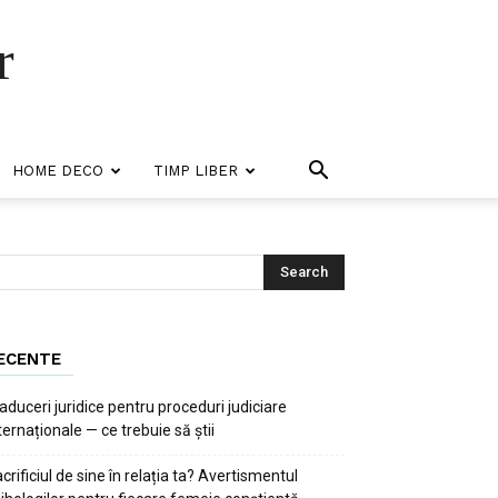
r
HOME DECO
TIMP LIBER
ECENTE
aduceri juridice pentru proceduri judiciare
ternaționale — ce trebuie să știi
crificiul de sine în relația ta? Avertismentul