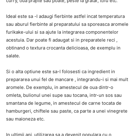
curry, oua prajite sau poate, peste la gratar, tofu etc.
Ideal este sa -l adaugi fierbinte astfel incat temperatura
sau aburul fierbinte al preparatului sa sporeasca aromele
furikake-ului si sa ajute la integrarea componentelor
acestuia. Dar poate fi adaugat si in preparatele reci ,
obtinand o textura crocanta delicioasa, de exemplu in
salate.
Si o alta optiune este sa-l folosesti ca ingredient in
prepararea unui fel de mancare , integrandu-i si mai mult
aromele. De exemplu, in amestecul de oua dintr-o
omleta, bulionul unei supe sau tocana, intr-un sos sau
smantana de legume, in amestecul de carne tocata de
hamburgeri, chiftele sau paste, ca parte a unei vinegrete
sau maioneza etc.
In ultimii ani, utilizarea sa a devenit populara cu o