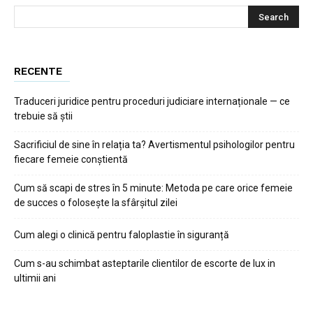
RECENTE
Traduceri juridice pentru proceduri judiciare internaționale — ce
trebuie să știi
Sacrificiul de sine în relația ta? Avertismentul psihologilor pentru
fiecare femeie conștientă
Cum să scapi de stres în 5 minute: Metoda pe care orice femeie
de succes o folosește la sfârșitul zilei
Cum alegi o clinică pentru faloplastie în siguranță
Cum s-au schimbat asteptarile clientilor de escorte de lux in
ultimii ani