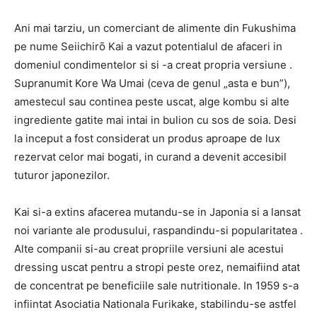
Ani mai tarziu, un comerciant de alimente din Fukushima
pe nume Seiichirō Kai a vazut potentialul de afaceri in
domeniul condimentelor si si -a creat propria versiune .
Supranumit Kore Wa Umai (ceva de genul „asta e bun”),
amestecul sau continea peste uscat, alge kombu si alte
ingrediente gatite mai intai in bulion cu sos de soia. Desi
la inceput a fost considerat un produs aproape de lux
rezervat celor mai bogati, in curand a devenit accesibil
tuturor japonezilor.
Kai si-a extins afacerea mutandu-se in Japonia si a lansat
noi variante ale produsului, raspandindu-si popularitatea .
Alte companii si-au creat propriile versiuni ale acestui
dressing uscat pentru a stropi peste orez, nemaifiind atat
de concentrat pe beneficiile sale nutritionale. In 1959 s-a
infiintat Asociatia Nationala Furikake, stabilindu-se astfel