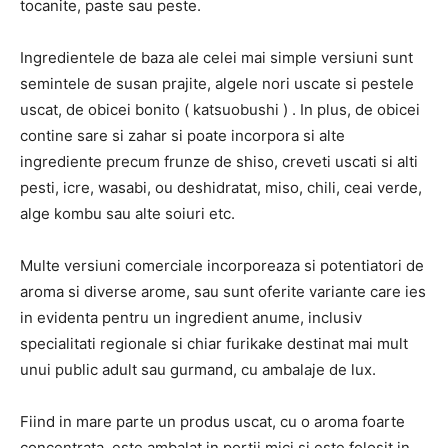
tocanite, paste sau peste.
Ingredientele de baza ale celei mai simple versiuni sunt
semintele de susan prajite, algele nori uscate si pestele
uscat, de obicei bonito ( katsuobushi ) . In plus, de obicei
contine sare si zahar si poate incorpora si alte
ingrediente precum frunze de shiso, creveti uscati si alti
pesti, icre, wasabi, ou deshidratat, miso, chili, ceai verde,
alge kombu sau alte soiuri etc.
Multe versiuni comerciale incorporeaza si potentiatori de
aroma si diverse arome, sau sunt oferite variante care ies
in evidenta pentru un ingredient anume, inclusiv
specialitati regionale si chiar furikake destinat mai mult
unui public adult sau gurmand, cu ambalaje de lux.
Fiind in mare parte un produs uscat, cu o aroma foarte
concentrata, este ambalat in portii mici si este folosit in