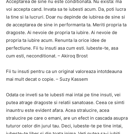
Acceptarea de sine nu este conditionata. Nu exista: ma
voi accepta cand. Invata sa te iubesti acum. Da, poti lucra
la tine si la lucruri. Doar nu depinde de iubirea de sine si
de acceptarea de sine in performanta ta. Meriti propria ta
dragoste. Ai nevoie de propria ta iubire. Ai nevoie de
propria ta iubire acum. Renunta la orice idee de
perfectiune. Fii tu insuti asa cum esti. Iubeste-te, asa
cum esti, neconditionat. – Akiroq Brost
Fii tu insuti pentru ca un original valoreaza intotdeauna
mai mult decat o copie. – Suzy Kassem
Odata ce inveti sa te iubesti mai intai pe tine insuti, vei
putea atrage dragoste si relatii sanatoase. Ceea ce simti
inauntru este evident afara. Acea stralucire, acea
stralucire pe care o emani, are un efect in cascada asupra
tuturor celor din jurul tau. Deci, iubeste-te pe tine intai,
iubeste-te liber si din toata inima. Veti putea sa-i iubiti