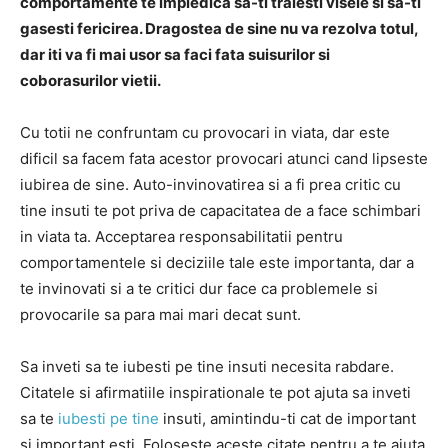
comportamente te impiedica sa-ti traiesti visele si sa-ti
gasesti fericirea. Dragostea de sine nu va rezolva totul,
dar iti va fi mai usor sa faci fata suisurilor si
coborasurilor vietii.
Cu totii ne confruntam cu provocari in viata, dar este
dificil sa facem fata acestor provocari atunci cand lipseste
iubirea de sine. Auto-invinovatirea si a fi prea critic cu
tine insuti te pot priva de capacitatea de a face schimbari
in viata ta. Acceptarea responsabilitatii pentru
comportamentele si deciziile tale este importanta, dar a
te invinovati si a te critici dur face ca problemele si
provocarile sa para mai mari decat sunt.
Sa inveti sa te iubesti pe tine insuti necesita rabdare.
Citatele si afirmatiile inspirationale te pot ajuta sa inveti
sa te
iubesti pe tine
insuti, amintindu-ti cat de important
si important esti. Foloseste aceste citate pentru a te ajuta