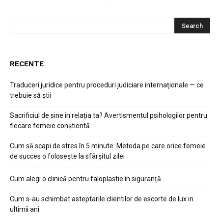
RECENTE
Traduceri juridice pentru proceduri judiciare internaționale — ce
trebuie să știi
Sacrificiul de sine în relația ta? Avertismentul psihologilor pentru
fiecare femeie conștientă
Cum să scapi de stres în 5 minute: Metoda pe care orice femeie
de succes o folosește la sfârșitul zilei
Cum alegi o clinică pentru faloplastie în siguranță
Cum s-au schimbat asteptarile clientilor de escorte de lux in
ultimii ani