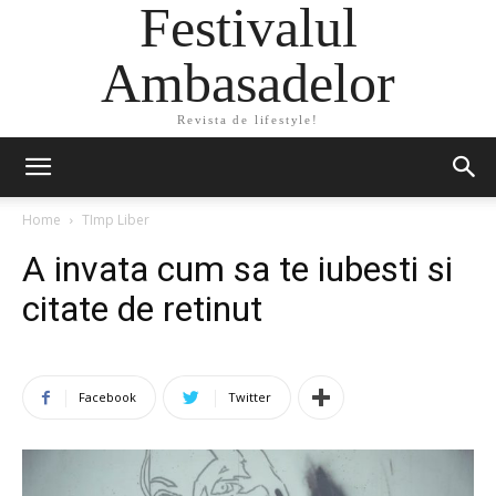
Festivalul
Ambasadelor
Revista de lifestyle!
Home
TImp Liber
A invata cum sa te iubesti si
citate de retinut
Facebook
Twitter