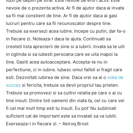
iubit pe deplin pe sine. Este nevoie de efort activ. Este
nevoie de o prezenta activa. Ar fi de ajutor daca ai invata
sa fii mai constient de tine. Ar fi de ajutor daca ai gasi
lucruri pentru care sa fii recunoscator despre tine.
Trebuie sa exersezi acea iubire. Incepe cu putin, dar fa-o
in fiecare zi. Noteaza-l daca te ajuta. Continuati sa
cresteti lista aprecierii de sine si a iubirii. Invata sa te uiti
in oglinda si sa iubesti persoana care se uita inapoi la
tine. Gasiti acea autoacceptare. Accepta-te nu in
perfectiune, ci in iubire. Iubesc omul falibil si fragil care
esti. Dezvoltati iubirea de sine. Daca vrei sa ai o
viata de
succes
si fericita, trebuie sa devii propriul tau prieten.
Trebuie sa promovezi si sa cultivi relatia pe care o ai cu
tine insuti. Dintre toti oamenii din viata ta, cel cu care vei
fi cel mai mult timp esti tu insuti. Eu pot’ Nu subliniati
suficient cat de important este sa invatati sa va iubiti.
Exerseaza-l in fiecare zi. – Akiroq Brost