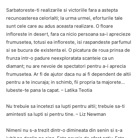
Sarbatoreste-ti realizarile si victoriile fara a astepta
recunoasterea celorlalti; la urma urmei, eforturile tale
sunt cele care au adus aceasta realizare. O floare
infloreste in desert, fara ca nicio persoana sa-i aprecieze
frumusetea, totusi ea infloreste, isi raspandeste parfumul
si se bucura de existenta ei. O picatura de roua prinsa de
frunza intr-o padure neexploratata scanteie ca un
diamant; nu are nevoie de spectatori pentru a-i aprecia
frumusetea. Ar fi de ajutor daca nu ai fi dependent de altii
pentru a te incuraja; in schimb, fii propria ta majorete…
Iubeste-te pana la capat. – Latika Teotia
Nu trebuie sa incetezi sa lupti pentru altii; trebuie sa-ti
amintesti sa lupti si pentru tine. – Liz Newman
Nimeni nu s-a trezit dintr-o dimineata din senin si s-a