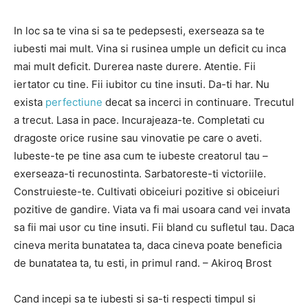
In loc sa te vina si sa te pedepsesti, exerseaza sa te
iubesti mai mult. Vina si rusinea umple un deficit cu inca
mai mult deficit. Durerea naste durere. Atentie. Fii
iertator cu tine. Fii iubitor cu tine insuti. Da-ti har. Nu
exista
perfectiune
decat sa incerci in continuare. Trecutul
a trecut. Lasa in pace. Incurajeaza-te. Completati cu
dragoste orice rusine sau vinovatie pe care o aveti.
Iubeste-te pe tine asa cum te iubeste creatorul tau –
exerseaza-ti recunostinta. Sarbatoreste-ti victoriile.
Construieste-te. Cultivati obiceiuri pozitive si obiceiuri
pozitive de gandire. Viata va fi mai usoara cand vei invata
sa fii mai usor cu tine insuti. Fii bland cu sufletul tau. Daca
cineva merita bunatatea ta, daca cineva poate beneficia
de bunatatea ta, tu esti, in primul rand. – Akiroq Brost
Cand incepi sa te iubesti si sa-ti respecti timpul si