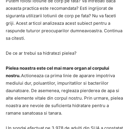
Putem folosi lotiune de corp pe fata? Va intrebati daca
aceasta practica este recomandata? Esti ingrijorat de
siguranta utilizarii lotiunii de corp pe fata? Nu va faceti
griji. Acest articol analizeaza acest subiect pentru a
raspunde tuturor preocuparilor dumneavoastra. Continua
sa citesti.
De ce ar trebui sa hidratezi pielea?
Pielea noastra este cel mai mare organ al corpului
nostru.
Actioneaza ca prima linie de aparare impotriva
mediului dur, poluantilor, impuritatilor si bacteriilor
daunatoare. De asemenea, regleaza pierderea de apa si
alte elemente vitale din corpul nostru. Prin urmare, pielea
noastra are nevoie de suficienta hidratare pentru a
ramane sanatoasa si tanara.
Un sondaj efectuat pe 3.978 de adulti din SUA a constatat