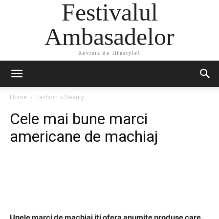
Festivalul
Ambasadelor
Revista de lifestyle!
Home
Fashion si Beauty
Cele mai bune marci
americane de machiaj
Facebook
Twitter
Pinterest
Unele marci de machiaj iti ofera anumite produse care