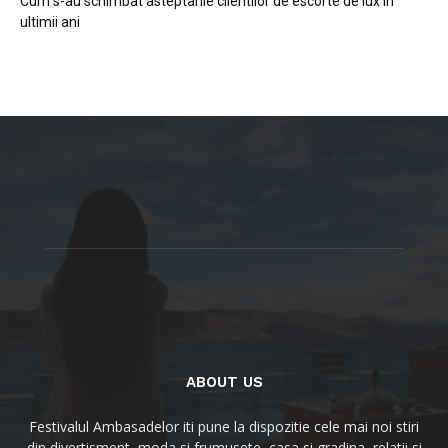
Cum s-au schimbat asteptarile clientilor de escorte de lux in
ultimii ani
ABOUT US
Festivalul Ambasadelor iti pune la dispozitie cele mai noi stiri
din divertisment, moda si frumusete, casa si gradina, relatii si