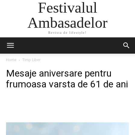
Festivalul
Ambasadelor
Revista de lifestyle!
Home
TImp Liber
Mesaje aniversare pentru
frumoasa varsta de 61 de ani
Facebook
Twitter
Pinterest