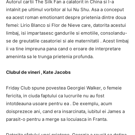
Autorul cartii The Silk Fan a calatorit in China si l-a
intalnit pe ultimul vorbitor al lui Nu Shu. Asa a conceput
ea acest roman emotionant despre prietenia dintre doua
femei: Lirio Blanco si Flor de Nieve care, datorita acestui
limbaj, isi impartasesc gandurile si emotiile, consolandu-
se de greutatile casatoriei si ale maternitatii . Acest limbaj
ii va tine impreuna pana cand o eroare de interpretare
ameninta sa le trunga prietenia profunda.
Clubul de vineri , Kate Jacobs
Friday Club spune povestea Georgiei Walker, o femeie
fericita, in ciuda faptului ca lucrurile nu au fost
intotdeauna usoare pentru ea . De exemplu, acum
doisprezece ani, cand era insarcinata, iubitul ei James a
parasit-o pentru a merge sa locuiasca in Franta.
Datorita sfatului unei prietene, Georgia a reusit sa detina