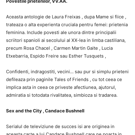
Povestile prietenilor, VV.AA.
Aceasta antologie de Laura Freixas , dupa Mame si fiice ,
trateaza o alta experienta cruciala pentru femei: prietenia
feminina. Include povesti ale unora dintre principalii
scriitori spanioli ai secolului al XX-lea in limba castiliana,
precum Rosa Chacel , Carmen Martin Gaite , Lucia
Etxebarria, Espido Freire sau Esther Tusquets ,
Confidenti, indragostiti, vecini… sau pur si simplu prieteni
defileaza prin paginile Tales of Friends , cu tot ceea ce
implica asta in ceea ce priveste afectiunea, ajutorul,
admiratia si totodata rivalitatea, simbioza si tradarea.
Sex and the City , Candace Bushnell
Serialul de televiziune de succes isi are originea in
aceasta carte a lui Candace Bushnell care ne poarta in