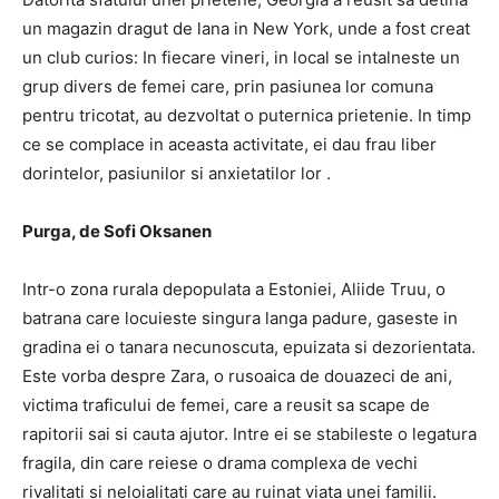
un magazin dragut de lana in New York, unde a fost creat
un club curios: In fiecare vineri, in local se intalneste un
grup divers de femei care, prin pasiunea lor comuna
pentru tricotat, au dezvoltat o puternica prietenie. In timp
ce se complace in aceasta activitate, ei dau frau liber
dorintelor, pasiunilor si anxietatilor lor .
Purga, de Sofi Oksanen
Intr-o zona rurala depopulata a Estoniei, Aliide Truu, o
batrana care locuieste singura langa padure, gaseste in
gradina ei o tanara necunoscuta, epuizata si dezorientata.
Este vorba despre Zara, o rusoaica de douazeci de ani,
victima traficului de femei, care a reusit sa scape de
rapitorii sai si cauta ajutor. Intre ei se stabileste o legatura
fragila, din care reiese o drama complexa de vechi
rivalitati si neloialitati care au ruinat viata unei familii.