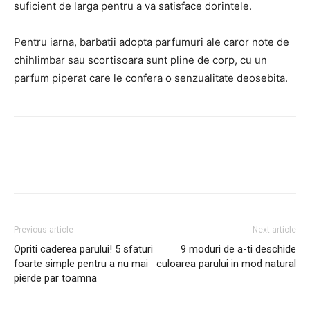
suficient de larga pentru a va satisface dorintele.
Pentru iarna, barbatii adopta parfumuri ale caror note de
chihlimbar sau scortisoara sunt pline de corp, cu un
parfum piperat care le confera o senzualitate deosebita.
Facebook
Twitter
Pinterest
Previous article
Next article
Opriti caderea parului! 5 sfaturi
9 moduri de a-ti deschide
foarte simple pentru a nu mai
culoarea parului in mod natural
pierde par toamna