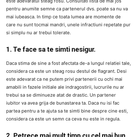
este adevaratul steag rosu. Consultati lista de mai jos
pentru anumite semne ca partenerul dvs. poate sa nu va
mai iubeasca. In timp ce toata lumea are momente de
care nu sunt tocmai mandri, unele infractiuni repetate pur
si simplu nu ar trebui tolerate.
1. Te face sa te simti nesigur.
Daca stima de sine a fost afectata de-a lungul relatiei tale,
considera ca este un steag rosu destul de flagrant. Desi
este adevarat ca ne putem privi partenerii cu ochi mai
amabili in fazele initiale ale indragostirii, lucrurile nu ar
trebui sa se diminueze atat de drastic. Un partener
iubitor va avea grija de bunastarea ta. Daca nu isi fac
partea pentru a te ajuta sa te simti bine despre cine esti,
considera ca este un semn ca ceva nu este in regula.
2. Petrece mai mult timp cu cel mai bun