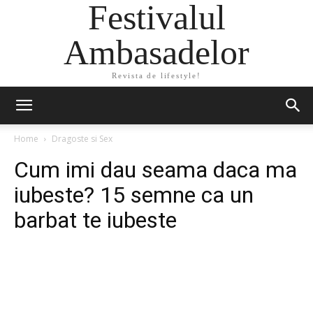
Festivalul
Ambasadelor
Revista de lifestyle!
Home
Dragoste si Sex
Cum imi dau seama daca ma
iubeste? 15 semne ca un
barbat te iubeste
Facebook
Twitter
Pinterest