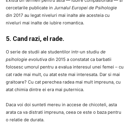
Exista un termen pentru asta — iubire compasionala — si
cercetarile publicate in
Jurnalul Europei de Psihologie
din 2017 au legat niveluri mai inalte ale acesteia cu
niveluri mai inalte de iubire romantica.
5. Cand razi, el rade.
O serie de studii ale studentilor intr-un studiu
de
psihologie evolutiva
din 2015 a constatat ca barbatii
folosesc umorul pentru a evalua interesul unei femei – cu
cat rade mai mult, cu atat este mai interesata. Dar si mai
graitoare? Cu cat perechea radea mai mult impreuna, cu
atat chimia dintre ei era mai puternica.
Daca voi doi sunteti mereu in accese de chicoteli, asta
arata ca va distrati impreuna, ceea ce este o baza pentru
o relatie de durata.