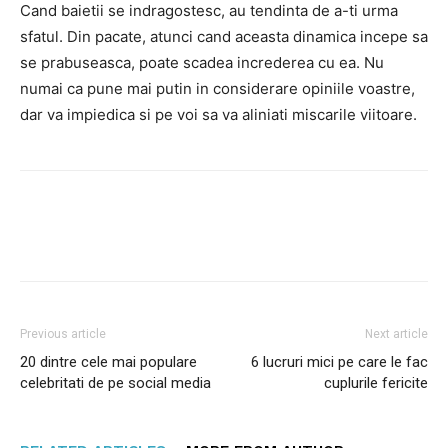
Cand baietii se indragostesc, au tendinta de a-ti urma
sfatul. Din pacate, atunci cand aceasta dinamica incepe sa
se prabuseasca, poate scadea increderea cu ea. Nu
numai ca pune mai putin in considerare opiniile voastre,
dar va impiedica si pe voi sa va aliniati miscarile viitoare.
Facebook
Twitter
Pinterest
Previous article
Next article
20 dintre cele mai populare
6 lucruri mici pe care le fac
celebritati de pe social media
cuplurile fericite