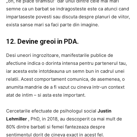
„oh, ne place tiramisu!” dar unul dintre cele mai mari
semne ca un barbat se indragosteste este ca atunci cand
impartaseste povesti sau discuta despre planuri de viitor,
exista sanse mari sa faci parte din imagine.
12. Devine greoi in PDA.
Desi uneori ingrozitoare, manifestarile publice de
afectiune indica o dorinta intensa pentru partenerul tau,
iar acesta este intotdeauna un semn bun in cadrul unei
relatii. Acest comportament comunica, de asemenea, o
anumita mandrie de a fi vazut cu cineva intr-un context
atat de intim – si asta este important.
Cercetarile efectuate de psihologul social
Justin
Lehmiller
, PhD, in 2018, au descoperit ca mai mult de
80% dintre barbati si femei fantezeaza despre
sentimentul dorit de cineva exact in acest fel.