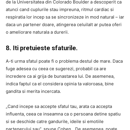
de la Universitatea din Colorado Boulder a descoperit ca
atunci cand cuplurile stau impreuna, ritmul cardiac si
respiratia lor incep sa se sincronizeze in mod natural – iar
daca un partener doare, atingerea celuilalt ar putea oferi
o ameliorare naturala a durerii.
8. Iti pretuieste sfaturile.
A-ti urma sfatul poate fi o problema destul de mare. Daca
fuge adesea cu ceea ce sugerezi, probabil ca are
incredere ca ai grija de bunastarea lui. De asemenea,
indica faptul ca el considera opinia ta valoroasa, bine
gandita si merita incercata.
„Cand incepe sa accepte sfatul tau, arata ca accepta
influenta, ceea ce inseamna ca o persoana detine spatiu
si se deschide catre gandurile, ideile si emotiile
partenerului sau”, spune Cohen. „De asemenea, poate