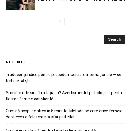
RECENTE
Traduceri juridice pentru proceduri judiciare internaționale — ce
trebuie să știi
Sacrificiul de sine în relația ta? Avertismentul psihologilor pentru
fiecare femeie conștientă
Cum să scapi de stres în 5 minute: Metoda pe care orice femeie
de succes o folosește la sfârșitul zilei
Cum alegi o clinică pentru faloplastie în siguranță