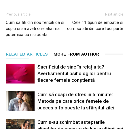
Previous article
Next article
Cum sa fiti din nou fericiti ca si
Cele 11 tipuri de empatie si
cuplu si sa aveti o relatia mai
cum sa stii din care faci parte
puternica ca niciodata
RELATED ARTICLES
MORE FROM AUTHOR
Sacrificiul de sine în relația ta?
Avertismentul psihologilor pentru
fiecare femeie conștientă
Cum să scapi de stres în 5 minute:
Metoda pe care orice femeie de
succes o folosește la sfârșitul zilei
Cum s-au schimbat asteptarile
clientilor de escorte de lux in ultimii ani