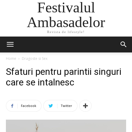
Festivalul
Ambasadelor
Revista de lifestyle!
Home
Dragoste si Sex
Sfaturi pentru parintii singuri
care se intalnesc
Facebook
Twitter