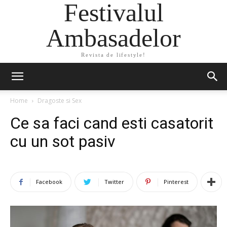
Festivalul
Ambasadelor
Revista de lifestyle!
Home
Dragoste si Sex
Ce sa faci cand esti casatorit
cu un sot pasiv
Facebook
Twitter
Pinterest