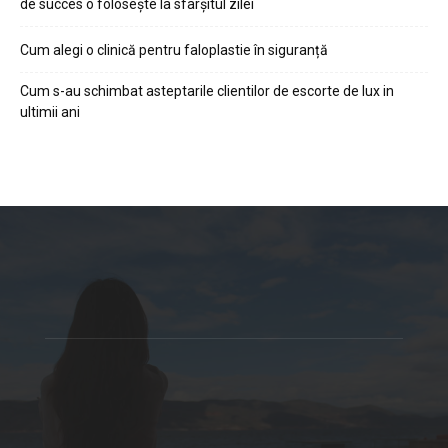
de succes o folosește la sfârșitul zilei
Cum alegi o clinică pentru faloplastie în siguranță
Cum s-au schimbat asteptarile clientilor de escorte de lux in
ultimii ani