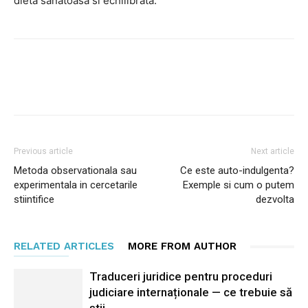
dieta sanatoasa si echilibrata.
Facebook
Twitter
Pinterest
Previous article
Next article
Metoda observationala sau
Ce este auto-indulgenta?
experimentala in cercetarile
Exemple si cum o putem
stiintifice
dezvolta
RELATED ARTICLES
MORE FROM AUTHOR
Traduceri juridice pentru proceduri
judiciare internaționale — ce trebuie să