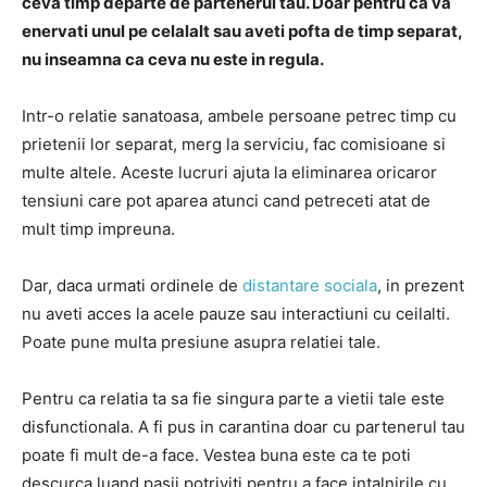
ceva timp departe de partenerul tau. Doar pentru ca va
enervati unul pe celalalt sau aveti pofta de timp separat,
nu inseamna ca ceva nu este in regula.
Intr-o relatie sanatoasa, ambele persoane petrec timp cu
prietenii lor separat, merg la serviciu, fac comisioane si
multe altele. Aceste lucruri ajuta la eliminarea oricaror
tensiuni care pot aparea atunci cand petreceti atat de
mult timp impreuna.
Dar, daca urmati ordinele de
distantare sociala
, in prezent
nu aveti acces la acele pauze sau interactiuni cu ceilalti.
Poate pune multa presiune asupra relatiei tale.
Pentru ca relatia ta sa fie singura parte a vietii tale este
disfunctionala. A fi pus in carantina doar cu partenerul tau
poate fi mult de-a face. Vestea buna este ca te poti
descurca luand pasii potriviti pentru a face intalnirile cu