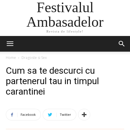
Festivalul
Ambasadelor
Revista de lifestyle!
Home
Dragoste si Sex
Cum sa te descurci cu
partenerul tau in timpul
carantinei
Facebook
Twitter