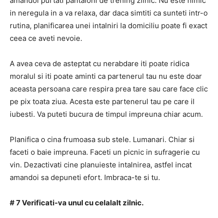
amandoi purtati pantaloni de trening zilnic. Nu este nimic
in neregula in a va relaxa, dar daca simtiti ca sunteti intr-o
rutina, planificarea unei intalniri la domiciliu poate fi exact
ceea ce aveti nevoie.
A avea ceva de asteptat cu nerabdare iti poate ridica
moralul si iti poate aminti ca partenerul tau nu este doar
aceasta persoana care respira prea tare sau care face clic
pe pix toata ziua. Acesta este partenerul tau pe care il
iubesti. Va puteti bucura de timpul impreuna chiar acum.
Planifica o cina frumoasa sub stele. Lumanari. Chiar si
faceti o baie impreuna. Faceti un picnic in sufragerie cu
vin. Dezactivati cine planuieste intalnirea, astfel incat
amandoi sa depuneti efort. Imbraca-te si tu.
# 7 Verificati-va unul cu celalalt zilnic.