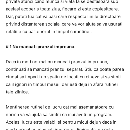
privata atunci cand munca si viata ta se desfasoara sub
acelasi acoperis toata ziua, fiecare zi este coplesitoare.
Dar, puteti lua cativa pasi care respecta liniile directoare
privind distantarea sociala, care va vor ajuta sa va usurati
relatiile cu partenerul in timpul carantinei.
# 1 Nu mancati pranzul impreuna.
Daca in mod normal nu mancati pranzul impreuna,
continuati sa mancati pranzul separat. Stiu ca poate parea
ciudat sa imparti un spatiu de locuit cu cineva si sa simti
ca il ignori in timpul mesei, dar esti deja in afara rutinei
tale zilnice.
Mentinerea rutinei de lucru cat mai asemanatoare cu
norma va va ajuta sa simtiti ca mai aveti un program.
Acelasi lucru este valabil si pentru micul dejun daca in
mod normal nu mancati impreuna dimineata, nu este