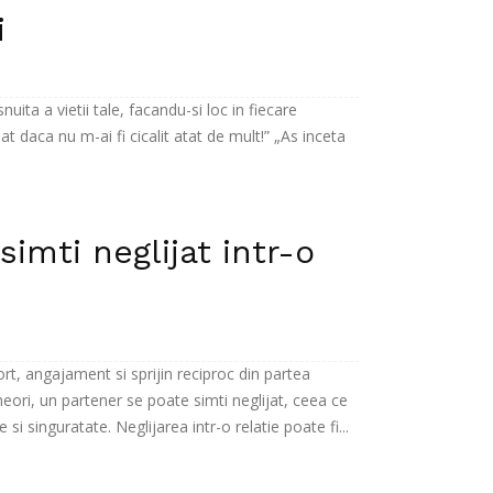
i
uita a vietii tale, facandu-si loc in fiecare
at daca nu m-ai fi cicalit atat de mult!” „As inceta
imti neglijat intr-o
ort, angajament si sprijin reciproc din partea
eori, un partener se poate simti neglijat, ceea ce
 si singuratate. Neglijarea intr-o relatie poate fi...