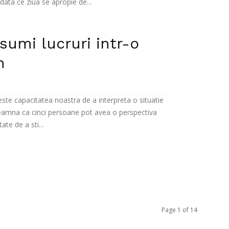
ata ce ziua se apropie de...
umi lucruri intr-o
m
ste capacitatea noastra de a interpreta o situatie
seamna ca cinci persoane pot avea o perspectiva
te de a sti...
Page 1 of 14