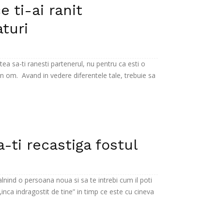
e ti-ai ranit
aturi
ea sa-ti ranesti partenerul, nu pentru ca esti o
un om. Avand in vedere diferentele tale, trebuie sa
a-ti recastiga fostul
talnind o persoana noua si sa te intrebi cum il poti
„inca indragostit de tine” in timp ce este cu cineva