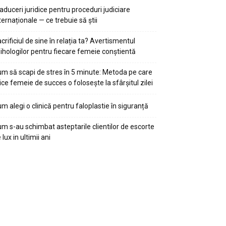
aduceri juridice pentru proceduri judiciare
ternaționale — ce trebuie să știi
crificiul de sine în relația ta? Avertismentul
ihologilor pentru fiecare femeie conștientă
m să scapi de stres în 5 minute: Metoda pe care
ice femeie de succes o folosește la sfârșitul zilei
m alegi o clinică pentru faloplastie în siguranță
m s-au schimbat asteptarile clientilor de escorte
 lux in ultimii ani