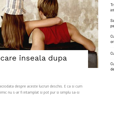
Tr
in
Sa
ps
Cu
or
Cu
care inseala dupa
Cu
de
ciodata despre aceste lucruri deschis. E ca si cum
ic nu s-ar fi intamplat si pot pur si simplu sa-si