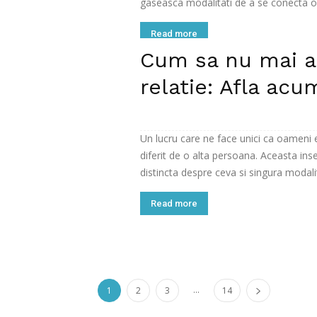
gaseasca modalitati de a se conecta od
Read more
Cum sa nu mai as
relatie: Afla acu
Un lucru care ne face unici ca oameni e
diferit de o alta persoana. Aceasta in
distincta despre ceva si singura modalita
Read more
...
1
2
3
14