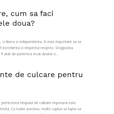
re, cum sa faci
cele doua?
ci libera si independenta. Si este important sa se
 increderea si respectul reciproc. Dragostea
i atat de puternica incat devine o...
iente de culcare pentru
a petrecerea timpului de calitate impreuna este
ericita. Cu toate acestea, multe cupluri se lupta sa